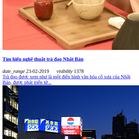
Tìm hiểu nghệ thuật trà đạo Nhật Bản
date_range
23-02-2019
visibility
1378
Trà đạo được xem như là một điển hình văn hóa cổ xưa của Nhật
Bản, được phát triển từ...