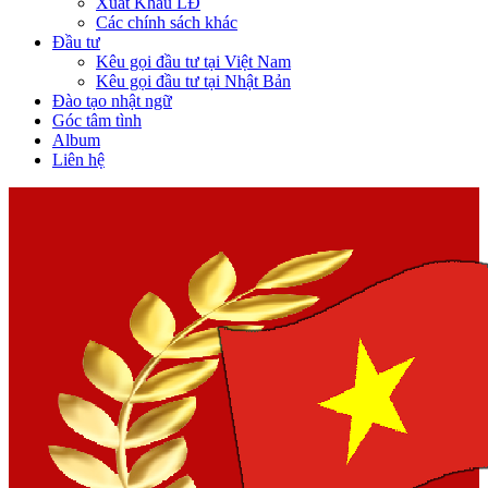
Xuất Khẩu LĐ
Các chính sách khác
Đầu tư
Kêu gọi đầu tư tại Việt Nam
Kêu gọi đầu tư tại Nhật Bản
Đào tạo nhật ngữ
Góc tâm tình
Album
Liên hệ