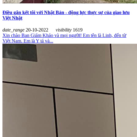
Điều gắn kết tôi với Nhật Bản - động lực thực sự của giao lưu
Việt Nhật
date_range
20-10-2022
visibility
1619
Xin chào Ban Giám Khảo và mọi người! Em tên là Linh, đến từ
Việt Nam. Em là Y tá và...