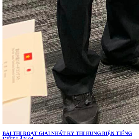
BÀI THI ĐOẠT GIẢI NHẤT KỲ THI HÙNG BIỆN TIẾNG
VIỆT LẦN 04