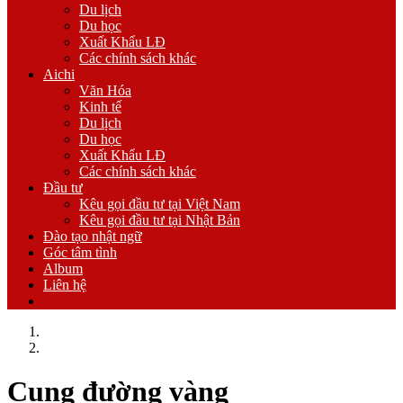
Du lịch
Du học
Xuất Khẩu LĐ
Các chính sách khác
Aichi
Văn Hóa
Kinh tế
Du lịch
Du học
Xuất Khẩu LĐ
Các chính sách khác
Đầu tư
Kêu gọi đầu tư tại Việt Nam
Kêu gọi đầu tư tại Nhật Bản
Đào tạo nhật ngữ
Góc tâm tình
Album
Liên hệ
Trang chủ
Kêu gọi đầu tư tại Việt Nam
Cung đường vàng