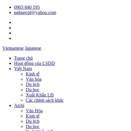
0903 840 195
nghiajcpf@yahoo.com
Vietnamese
Japanese
Trang chủ
Hoạt động của LSDD
Việt Nam
Kinh tế
Văn hóa
Du lịch
Du học
Xuất Khẩu LĐ
Các chính sách khác
Aichi
Văn Hóa
Kinh tế
Du lịch
Du học