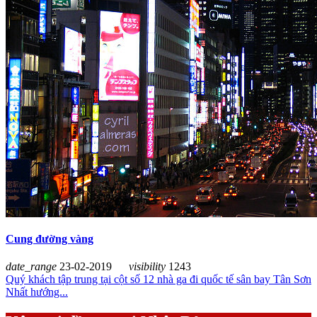
Cung đường vàng
date_range
23-02-2019
visibility
1243
Quý khách tập trung tại cột số 12 nhà ga đi quốc tế sân bay Tân Sơn
Nhất hướng...