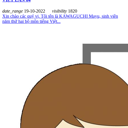
date_range
19-10-2022
visibility
1820
Xin chào các quý vị. Tôi tên là KAWAGUCHI Mayu, sinh viên
năm thứ hai bộ môn tiếng Việt...