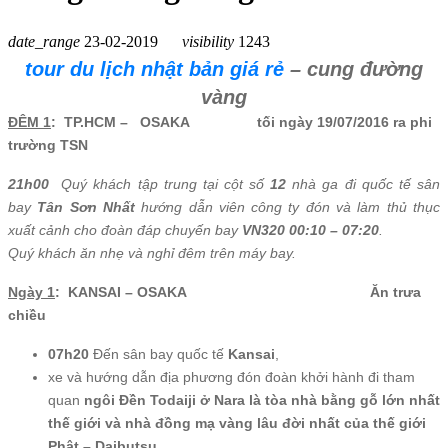
date_range
23-02-2019
visibility
1243
tour du lịch nhật bản giá rẻ
– cung đường
vàng
ĐÊM 1
: TP.HCM –
OSAKA tối ngày 19/07/2016 ra phi
trường TSN
21h00
Quý khách tập trung tại cột số
12
nhà ga đi quốc tế sân
bay
Tân Sơn Nhất
hướng dẫn viên công ty đón và làm thủ thục
xuất cảnh cho đoàn đáp chuyến bay
VN320 00:10 – 07:20
.
Quý khách ăn nhẹ và nghỉ đêm trên máy bay.
Ngày 1
: KANSAI – OSAKA Ăn trưa
chiều
07h20
Đến sân bay quốc tế
Kansai
,
xe và hướng dẫn địa phương đón đoàn khởi hành đi tham
quan
ngôi
Đền Todaiji ở Nara là tòa nhà bằng gỗ lớn nhất
thế giới và nhà đồng mạ vàng lâu đời nhất của thế giới
Phật – Daibutsu.