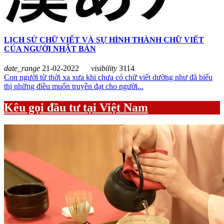
LỊCH SỬ CHỮ VIẾT VÀ SỰ HÌNH THÀNH CHỮ VIẾT
CỦA NGƯỜI NHẬT BẢN
date_range
21-02-2022
visibility
3114
Con người từ thời xa xưa khi chưa có chữ viết dường như đã biểu
thị những điều muốn truyền đạt cho người...
Kêu gọi đầu tư tại Việt Nam