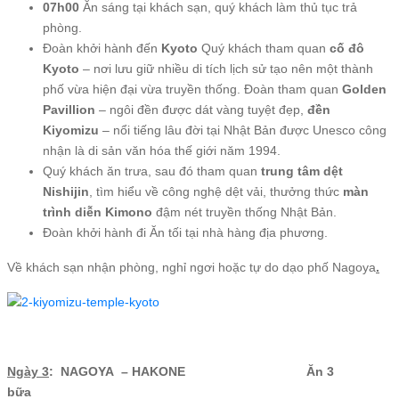
07h00
Ăn sáng tại khách sạn, quý khách làm thủ tục trả
phòng.
Đoàn khởi hành đến
Kyoto
Quý khách tham quan
cố đô
Kyoto
– nơi lưu giữ nhiều di tích lịch sử tạo nên một thành
phố vừa hiện đại vừa truyền thống. Đoàn tham quan
Golden
Pavillion
– ngôi đền được dát vàng tuyệt đẹp,
đền
Kiyomizu
– nổi tiếng lâu đời tại Nhật Bản được Unesco công
nhận là di sản văn hóa thế giới năm 1994.
Quý khách ăn trưa, sau đó tham quan
trung tâm dệt
Nishijin
, tìm hiểu về công nghệ dệt vải, thưởng thức
màn
trình diễn Kimono
đậm nét truyền thống Nhật Bản.
Đoàn khởi hành đi Ăn tối tại nhà hàng địa phương.
Về khách sạn nhận phòng, nghỉ ngơi hoặc tự do dạo phố Nagoya
.
Ngày 3
: NAGOYA – HAKONE Ăn 3
bữa