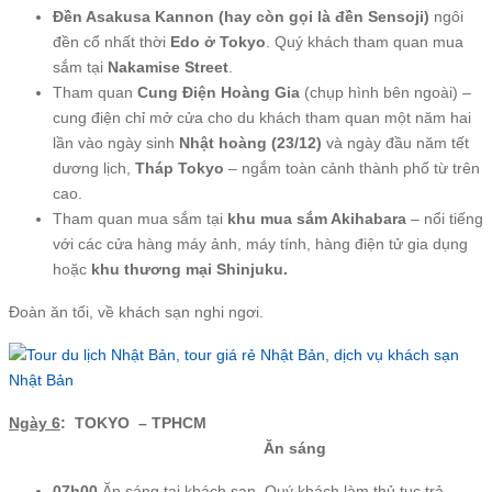
Đền Asakusa Kannon (hay còn gọi là đền Sensoji)
ngôi
đền cổ nhất thời
Edo ở Tokyo
. Quý khách tham quan mua
sắm tại
Nakamise Street
.
Tham quan
Cung Điện Hoàng Gia
(chụp hình bên ngoài) –
cung điện chỉ mở cửa cho du khách tham quan một năm hai
lần vào ngày sinh
Nhật hoàng (23/12)
và ngày đầu năm tết
dương lịch,
Tháp Tokyo
– ngắm toàn cảnh thành phố từ trên
cao.
Tham quan mua sắm tại
khu mua sắm Akihabara
– nổi tiếng
với các cửa hàng máy ảnh, máy tính, hàng điện tử gia dụng
hoặc
khu thương mại Shinjuku.
Đoàn ăn tối, về khách sạn nghi ngơi.
Ngày 6
: TOKYO – TPHCM
Ăn sáng
07h00
Ăn sáng tại khách sạn. Quý khách làm thủ tục trả