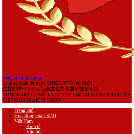
Vietnamese
Japanese
Lãnh sự danh dự nước CHXHCNVN tại Aichi
在愛知県ベトナム社会主義共和国名誉領事館
HONORARY CUNSULS OF THE SOCIALIST REPUBLIC OF
VIETNAM IN AICHI JAPAN
Trang chủ
Hoạt động của LSDD
Việt Nam
Kinh tế
Văn hóa