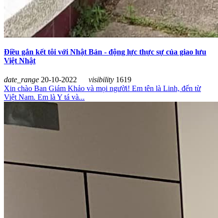
Điều gắn kết tôi với Nhật Bản - động lực thực sự của giao lưu
Việt Nhật
date_range
20-10-2022
visibility
1619
Xin chào Ban Giám Khảo và mọi người! Em tên là Linh, đến từ
Việt Nam. Em là Y tá và...