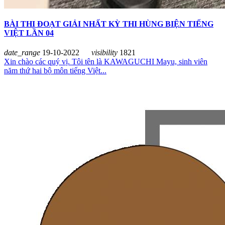
BÀI THI ĐOẠT GIẢI NHẤT KỲ THI HÙNG BIỆN TIẾNG
VIỆT LẦN 04
date_range
19-10-2022
visibility
1821
Xin chào các quý vị. Tôi tên là KAWAGUCHI Mayu, sinh viên
năm thứ hai bộ môn tiếng Việt...