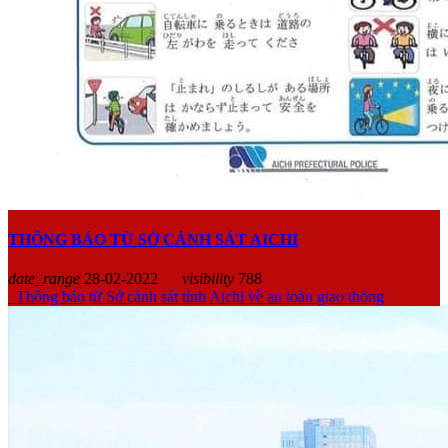
THÔNG BÁO TỪ SỞ CẢNH SÁT AICHI
date_range
28-02-2022
visibility
788
Thông báo từ Sở cảnh sát tỉnh Aichi về an toàn giao thông