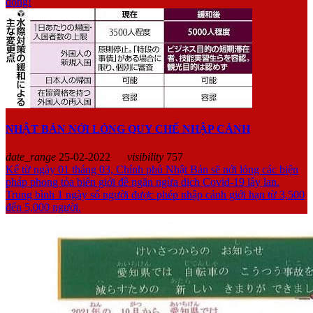
động!
NHẬT BẢN NỚI LỎNG QUY CHẾ NHẬP CẢNH
date_range
25-02-2022
visibility
757
Kể từ ngày 01 tháng 03, Chính phủ Nhật Bản sẽ nới lỏng các biện
pháp phong tỏa biên giới đề ngăn ngừa dịch Covid-19 lây lan.
Trung bình 1 ngày số người được phép nhập cảnh giới hạn từ 3,500
đến 5,000 người.