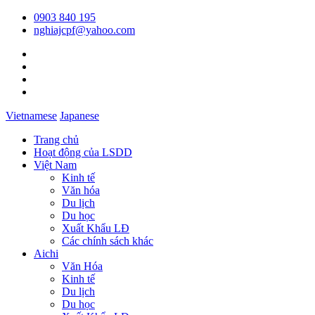
0903 840 195
nghiajcpf@yahoo.com
Vietnamese
Japanese
Trang chủ
Hoạt động của LSDD
Việt Nam
Kinh tế
Văn hóa
Du lịch
Du học
Xuất Khẩu LĐ
Các chính sách khác
Aichi
Văn Hóa
Kinh tế
Du lịch
Du học