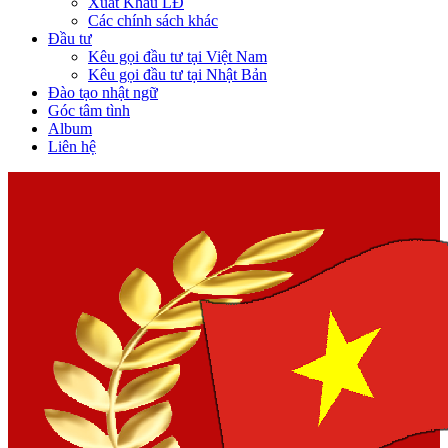
Xuất Khẩu LĐ
Các chính sách khác
Đầu tư
Kêu gọi đầu tư tại Việt Nam
Kêu gọi đầu tư tại Nhật Bản
Đào tạo nhật ngữ
Góc tâm tình
Album
Liên hệ