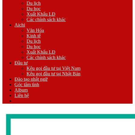
Du lịch
Du học
Xuất Khẩu LĐ
Các chính sách khác
Aichi
Văn Hóa
Kinh tế
Du lịch
Du học
Xuất Khẩu LĐ
Các chính sách khác
Đầu tư
Kêu gọi đầu tư tại Việt Nam
Kêu gọi đầu tư tại Nhật Bản
Đào tạo nhật ngữ
Góc tâm tình
Album
Liên hệ