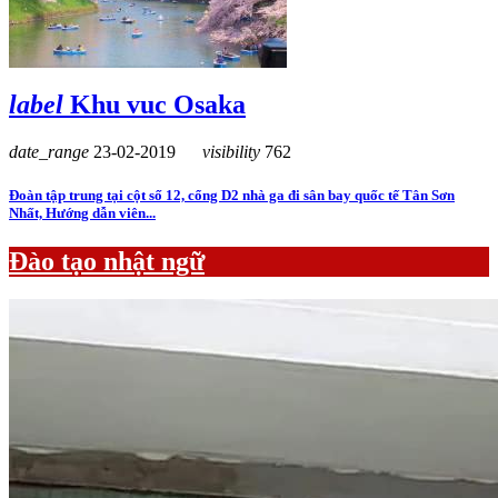
label
Khu vuc Osaka
date_range
23-02-2019
visibility
762
Đoàn tập trung tại cột số 12, cổng D2 nhà ga đi sân bay quốc tế Tân Sơn
Nhất, Hướng dẫn viên...
Đào tạo nhật ngữ