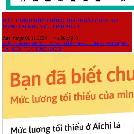
ĐIỀU CHỈNH MỨC LƯƠNG THẤP NHẤT CHO LAO
ĐỘNG TẠI KHU VỰC TỈNH AICHI
date_range
01-11-2024
visibility
943
ĐIỀU CHỈNH MỨC LƯƠNG THẤP NHẤT CHO LAO ĐỘNG
TẠI KHU VỰC TỈNH AICHI