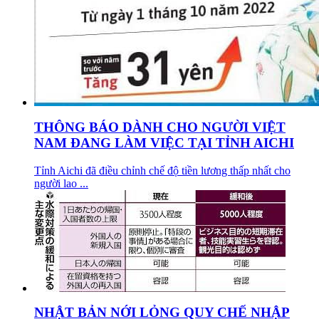
THÔNG BÁO DÀNH CHO NGƯỜI VIỆT
NAM ĐANG LÀM VIỆC TẠI TỈNH AICHI
Tỉnh Aichi đã điều chỉnh chế độ tiền lương thấp nhất cho
người lao ...
NHẬT BẢN NỚI LỎNG QUY CHẾ NHẬP