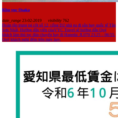
Khu vuc Osaka
date_range
23-02-2019
visibility
762
Đoàn tập trung tại cột số 12, cổng D2 nhà ga đi sân bay quốc tế Tân
Sơn Nhất, Hướng dẫn viên củaVYC Travel sẽ hướng dẫn Quý
khách làm thủ tục đáp chuyến bay đi Haneda: JL070 23:25 – 06:55.
Quý khách nghỉ đêm trên máy bay.