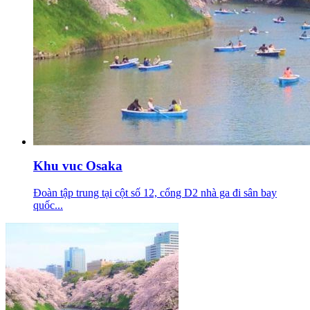
Khu vuc Osaka
Đoàn tập trung tại cột số 12, cổng D2 nhà ga đi sân bay
quốc...