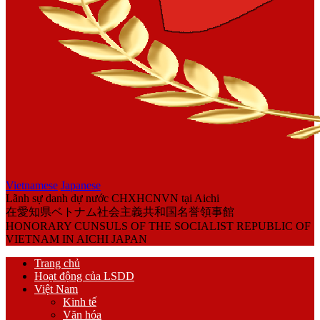
Vietnamese
Japanese
Lãnh sự danh dự nước CHXHCNVN tại Aichi
在愛知県ベトナム社会主義共和国名誉領事館
HONORARY CUNSULS OF THE SOCIALIST REPUBLIC OF
VIETNAM IN AICHI JAPAN
Trang chủ
Hoạt động của LSDD
Việt Nam
Kinh tế
Văn hóa