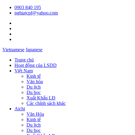
0903 840 195
nghiajcpf@yahoo.com
Vietnamese
Japanese
Trang chủ
Hoạt động của LSDD
Việt Nam
Kinh tế
Văn hóa
Du lịch
Du học
Xuất Khẩu LĐ
Các chính sách khác
Aichi
Văn Hóa
Kinh tế
Du lịch
Du học