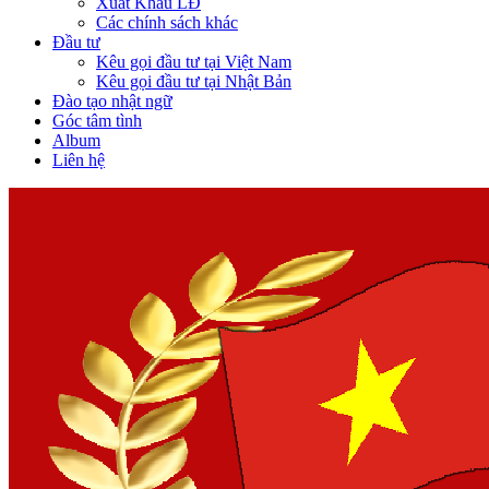
Xuất Khẩu LĐ
Các chính sách khác
Đầu tư
Kêu gọi đầu tư tại Việt Nam
Kêu gọi đầu tư tại Nhật Bản
Đào tạo nhật ngữ
Góc tâm tình
Album
Liên hệ