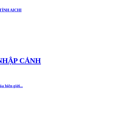
TỈNH AICHI
NHẬP CẢNH
a biên giới...