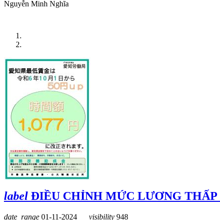
Nguyễn Minh Nghĩa
Trang chủ
TIN LIÊN QUAN
label
ĐIỀU CHỈNH MỨC LƯƠNG THẤP N
date_range
01-11-2024
visibility
948