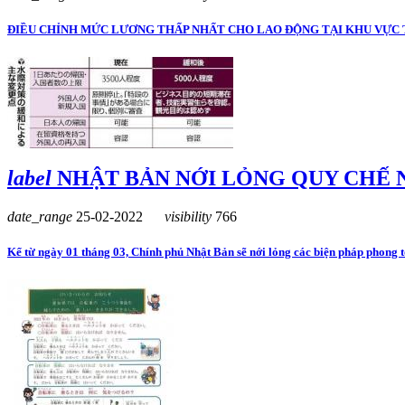
ĐIỀU CHỈNH MỨC LƯƠNG THẤP NHẤT CHO LAO ĐỘNG TẠI KHU VỰC 
label
NHẬT BẢN NỚI LỎNG QUY CHẾ 
date_range
25-02-2022
visibility
766
Kể từ ngày 01 tháng 03, Chính phủ Nhật Bản sẽ nới lỏng các biện pháp phong tỏ