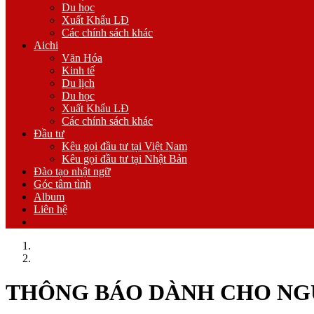
Du học
Xuất Khẩu LĐ
Các chính sách khác
Aichi
Văn Hóa
Kinh tế
Du lịch
Du học
Xuất Khẩu LĐ
Các chính sách khác
Đầu tư
Kêu gọi đầu tư tại Việt Nam
Kêu gọi đầu tư tại Nhật Bản
Đào tạo nhật ngữ
Góc tâm tình
Album
Liên hệ
Trang chủ
Các chính sách khác
THÔNG BÁO DÀNH CHO NGƯỜ