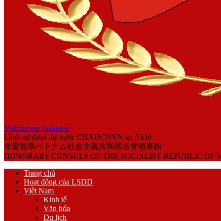
Vietnamese
Japanese
Lãnh sự danh dự nước CHXHCNVN tại Aichi
在愛知県ベトナム社会主義共和国名誉領事館
HONORARY CUNSULS OF THE SOCIALIST REPUBLIC OF V
Trang chủ
Hoạt động của LSDD
Việt Nam
Kinh tế
Văn hóa
Du lịch