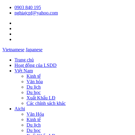
0903 840 195
nghiajcpf@yahoo.com
Vietnamese
Japanese
Trang chủ
Hoạt động của LSDD
Việt Nam
Kinh tế
Văn hóa
Du lịch
Du học
Xuất Khẩu LĐ
Các chính sách khác
Aichi
Văn Hóa
Kinh tế
Du lịch
Du học