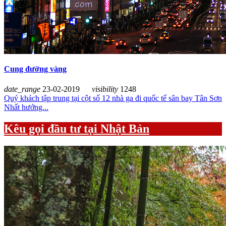
Cung đường vàng
date_range
23-02-2019
visibility
1248
Quý khách tập trung tại cột số 12 nhà ga đi quốc tế sân bay Tân Sơn
Nhất hướng...
Kêu gọi đầu tư tại Nhật Bản