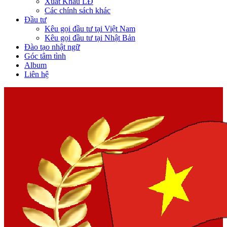
Xuất Khẩu LĐ
Các chính sách khác
Đầu tư
Kêu gọi đầu tư tại Việt Nam
Kêu gọi đầu tư tại Nhật Bản
Đào tạo nhật ngữ
Góc tâm tình
Album
Liên hệ