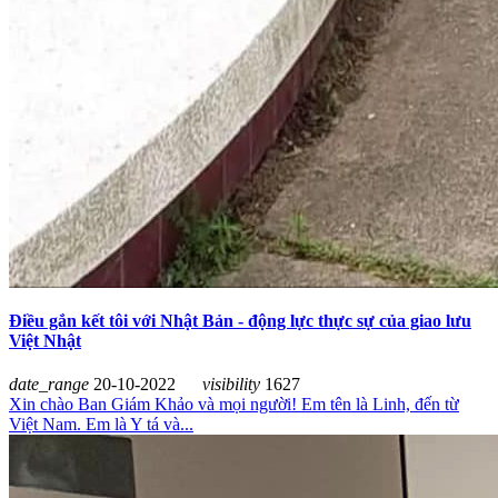
Điều gắn kết tôi với Nhật Bản - động lực thực sự của giao lưu
Việt Nhật
date_range
20-10-2022
visibility
1627
Xin chào Ban Giám Khảo và mọi người! Em tên là Linh, đến từ
Việt Nam. Em là Y tá và...