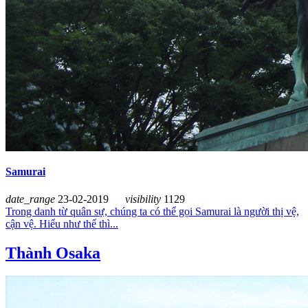
Samurai
date_range
23-02-2019
visibility
1129
Trong danh từ quân sự, chúng ta có thể gọi Samurai là người thị vệ,
cận vệ. Hiểu như thế thì...
Thành Osaka