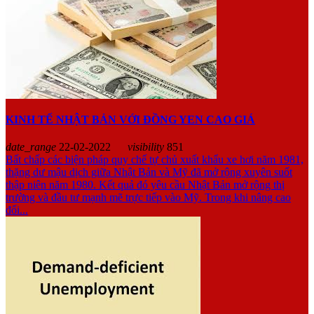
KINH TẾ NHẬT BẢN VỚI ĐỒNG YEN CAO GIÁ
date_range
22-02-2022
visibility
851
Bất chấp các biện pháp quy chế tự chủ xuất khẩu xe hơi năm 1981,
thặng dư mậu dịch giữa Nhật Bản và Mỹ đã mở rộng xuyên suốt
thập niên năm 1980. Kết quả đó yêu cầu Nhật Bản mở rộng thị
trường và đầu tư mạnh mẽ trực tiếp vào Mỹ. Trong khi nâng cao
đối...