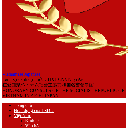
Vietnamese
Japanese
Lãnh sự danh dự nước CHXHCNVN tại Aichi
在愛知県ベトナム社会主義共和国名誉領事館
HONORARY CUNSULS OF THE SOCIALIST REPUBLIC OF
VIETNAM IN AICHI JAPAN
Trang chủ
Hoạt động của LSDD
Việt Nam
Kinh tế
Văn hóa