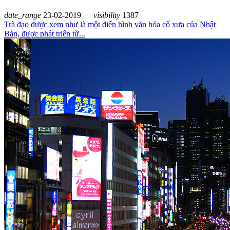
date_range
23-02-2019
visibility
1387
Trà đạo được xem như là một điển hình văn hóa cổ xưa của Nhật
Bản, được phát triển từ...