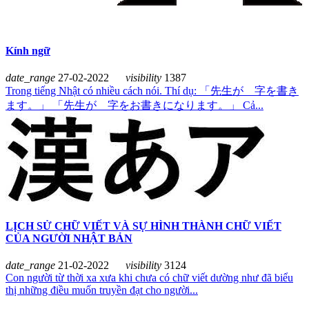
Kính ngữ
date_range
27-02-2022
visibility
1387
Trong tiếng Nhật có nhiều cách nói. Thí dụ: 「先生が 字を書き
ます。」 「先生が 字をお書きになります。」 Cả...
LỊCH SỬ CHỮ VIẾT VÀ SỰ HÌNH THÀNH CHỮ VIẾT
CỦA NGƯỜI NHẬT BẢN
date_range
21-02-2022
visibility
3124
Con người từ thời xa xưa khi chưa có chữ viết dường như đã biểu
thị những điều muốn truyền đạt cho người...