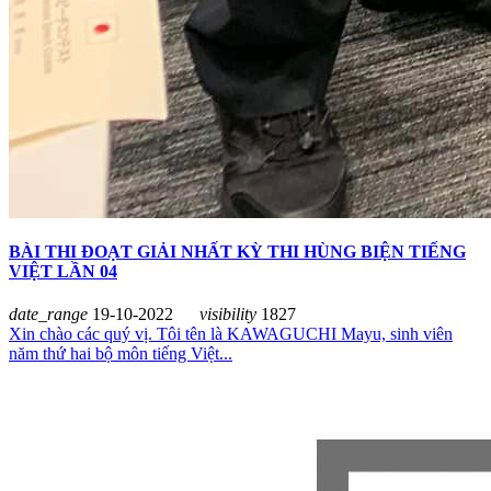
BÀI THI ĐOẠT GIẢI NHẤT KỲ THI HÙNG BIỆN TIẾNG
VIỆT LẦN 04
date_range
19-10-2022
visibility
1827
Xin chào các quý vị. Tôi tên là KAWAGUCHI Mayu, sinh viên
năm thứ hai bộ môn tiếng Việt...