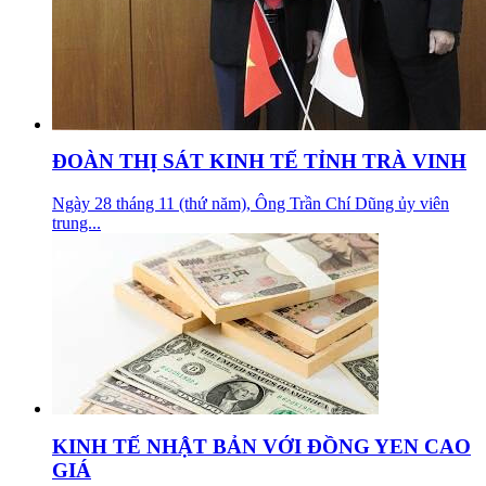
ĐOÀN THỊ SÁT KINH TẾ TỈNH TRÀ VINH
Ngày 28 tháng 11 (thứ năm), Ông Trần Chí Dũng ủy viên
trung...
KINH TẾ NHẬT BẢN VỚI ĐỒNG YEN CAO
GIÁ