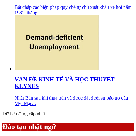
Bất chấp các biện pháp quy chế tự chủ xuất khẩu xe hơi năm
1981, thặng...
VẤN ĐỀ KINH TẾ VÀ HỌC THUYẾT
KEYNES
Nhật Bản sau khi thua trận và được đặt dưới sự bảo trợ của
Mỹ. Mặc...
Dữ liệu đang cập nhật
Đào tạo nhật ngữ