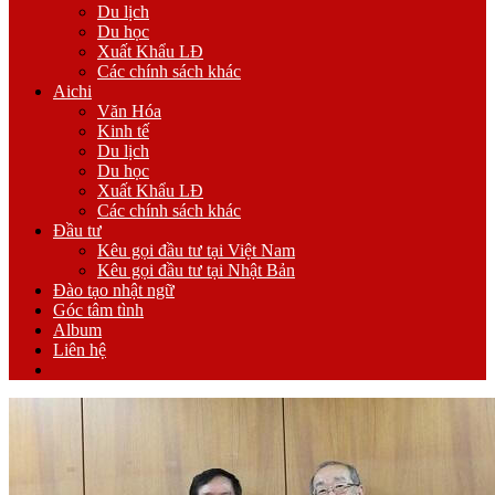
Du lịch
Du học
Xuất Khẩu LĐ
Các chính sách khác
Aichi
Văn Hóa
Kinh tế
Du lịch
Du học
Xuất Khẩu LĐ
Các chính sách khác
Đầu tư
Kêu gọi đầu tư tại Việt Nam
Kêu gọi đầu tư tại Nhật Bản
Đào tạo nhật ngữ
Góc tâm tình
Album
Liên hệ