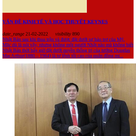
VẤN ĐỀ KINH TẾ VÀ HỌC THUYẾT KEYNES
date_range
21-02-2022
visibility
890
Nhật Bản sau khi thua trận và được đặt dưới sự bảo trợ của Mỹ.
Mặc dù là nói vậy, nhưng không một người Nhật nào mà không biết
Nhật Bản thời bấy giờ đặt dưới quyền thống trị của tướng Douglas
MacArthur(1880 – 1964) là tư lệnh tối cao của quân đồng mi...