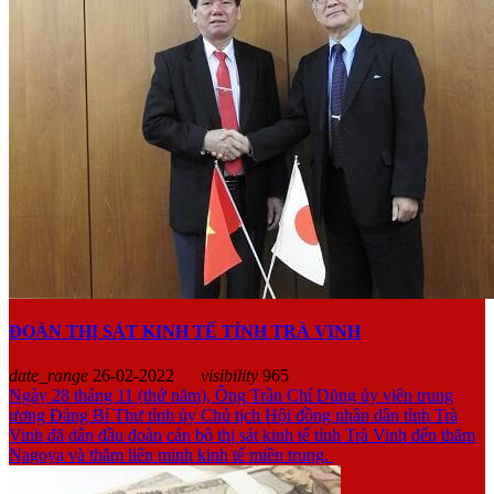
ĐOÀN THỊ SÁT KINH TẾ TỈNH TRÀ VINH
date_range
26-02-2022
visibility
965
Ngày 28 tháng 11 (thứ năm), Ông Trần Chí Dũng ủy viên trung
ương Đảng Bí Thư tỉnh ủy Chủ tịch Hội đồng nhân dân tỉnh Trà
Vinh đã dẫn đầu đoàn cán bộ thị sát kinh tế tỉnh Trà Vinh đến thăm
Nagoya và thăm liên minh kinh tế miền trung.