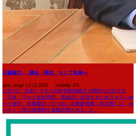
日越協力 ― 過去・現在、そして未来へ
date_range
13-12-2025
visibility
351
12月1日、日本とラオスの外交関係樹立70周年を記念する
「日本・ラオス友好寺院」落成式に出席するためラオスへ向
かう途中、長嶺夏目（なつめ）名誉総領事（名古屋）は、ホ
ーチミン市の指導部を表敬訪問されました。