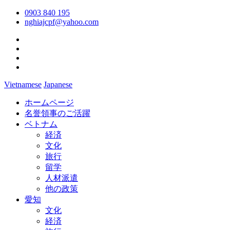
0903 840 195
nghiajcpf@yahoo.com
Vietnamese
Japanese
ホームページ
名誉領事のご活躍
ベトナム
経済
文化
旅行
留学
人材派遣
他の政策
愛知
文化
経済