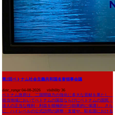
第2回ベトナム社会主義共和国名誉領事会議
date_range
04-08-2026
visibility
36
ベトナム政府は、二国間協力の強化に多大な貢献を果たし、
担当地域においてベトナムの国益ならびにベトナムの国民・
法人の正当な権利・利益を積極的かつ効果的に保護し、さら
に、ハイレベルの公式訪問の調整・支援や、駐在国における