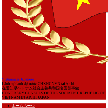
Vietnamese
Japanese
Lãnh sự danh dự nước CHXHCNVN tại Aichi
在愛知県ベトナム社会主義共和国名誉領事館
HONORARY CUNSULS OF THE SOCIALIST REPUBLIC OF
VIETNAM IN AICHI JAPAN
ホームページ