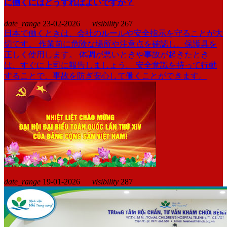
に働くにはどうすればよいですか？
date_range
23-02-2026
visibility
267
日本で働くときは、会社のルールや安全指示を守ることが大
切です。 作業前に危険な場所や注意点を確認し、保護具を
正しく使用します。 体調が悪いときや事故が起きたとき
は、すぐに上司に報告しましょう。 安全意識を持って行動
することで、事故を防ぎ安心して働くことができます。
date_range
19-01-2026
visibility
287