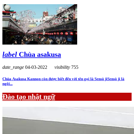
label
Chùa asakusa
date_range
04-03-2022
visibility
755
Chùa Asakusa Kannon còn được biết đến với tên gọi là Sensò jiSensò ji là
ngôi...
Đào tạo nhật ngữ