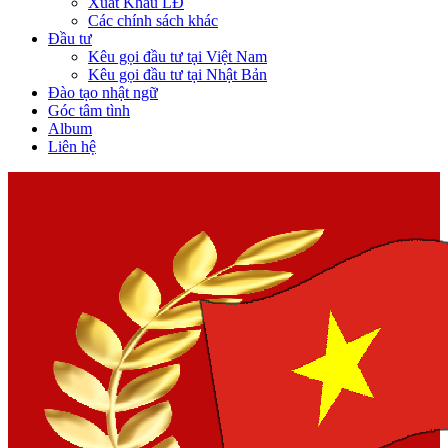
Xuất Khẩu LĐ
Các chính sách khác
Đầu tư
Kêu gọi đầu tư tại Việt Nam
Kêu gọi đầu tư tại Nhật Bản
Đào tạo nhật ngữ
Góc tâm tình
Album
Liên hệ