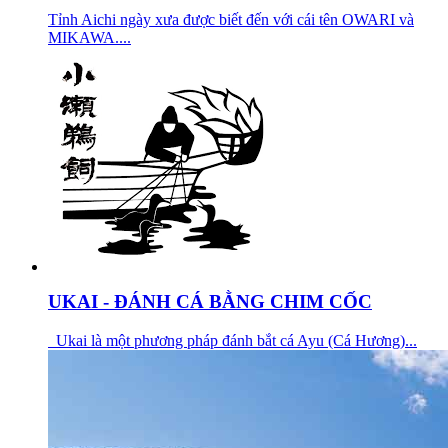
Tỉnh Aichi ngày xưa được biết đến với cái tên OWARI và
MIKAWA....
UKAI - ĐÁNH CÁ BẰNG CHIM CỐC
Ukai là một phương pháp đánh bắt cá Ayu (Cá Hương)...