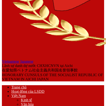
Vietnamese
Japanese
Lãnh sự danh dự nước CHXHCNVN tại Aichi
在愛知県ベトナム社会主義共和国名誉領事館
HONORARY CUNSULS OF THE SOCIALIST REPUBLIC OF
VIETNAM IN AICHI JAPAN
Trang chủ
Hoạt động của LSDD
Việt Nam
Kinh tế
Văn hóa