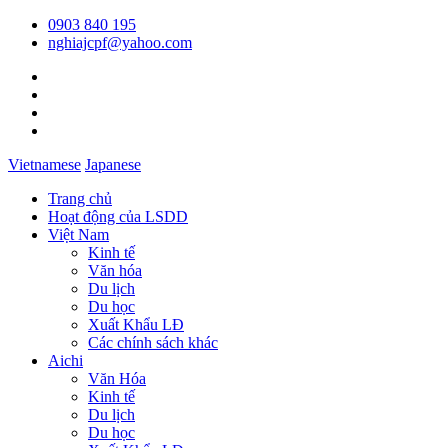
0903 840 195
nghiajcpf@yahoo.com
Vietnamese
Japanese
Trang chủ
Hoạt động của LSDD
Việt Nam
Kinh tế
Văn hóa
Du lịch
Du học
Xuất Khẩu LĐ
Các chính sách khác
Aichi
Văn Hóa
Kinh tế
Du lịch
Du học