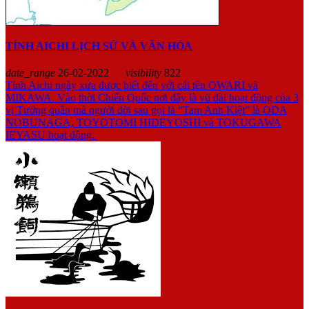
TỈNH AICHI LỊCH SỬ VÀ VĂN HÓA
date_range
26-02-2022
visibility
822
Tỉnh Aichi ngày xưa được biết đến với cái tên OWARI và
MIKAWA. Vào thời Chiến Quốc nơi đây là vũ đài hoạt động của 3
vị Tướng quân mà người đời sau gọi là “Tam Anh Kiệt” là ODA
NOBUNAGA, TOYOTOMI HIDEYOSHI và TOKUGAWA
IEYASU hoạt động.