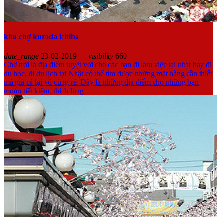
khu chợ kuroda ichiba
date_range
23-02-2019
visibility
660
Chợ trời là địa điểm tuyệt vời cho các bạn đi làm việc tại nhật hay đi
du học, đi du lịch tại Nhật có thể tìm được những mặt hàng cần thiết
mà giá cả lại vô cùng rẻ. Đây là những địa điểm cho những bạn
muốn tiết kiệm, thích lùng...