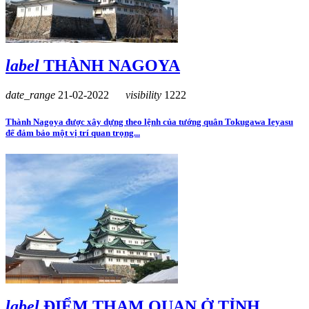
label
THÀNH NAGOYA
date_range
21-02-2022
visibility
1222
Thành Nagoya được xây dựng theo lệnh của tướng quân Tokugawa Ieyasu
để đảm bảo một vị trí quan trọng...
label
ĐIỂM THAM QUAN Ở TỈNH