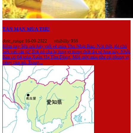
TẢN MẠN MÙA THU
date_range
16-09-2022
visibility
958
Hôm nay Sếp nói hãy viết về mùa Thu Nhật Bản. Nói thật, tôi chả
biết viết cái gì? Bởi nó chả lạ lùng gì trong thời đại số hóa này. Nhật
Bản có 04 mùa Xuân Hạ Thu Đông. Mỗi một mùa đều có phong vị
riêng của nó. Trong...