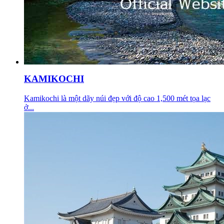
KAMIKOCHI
Kamikochi là một dãy núi đẹp với độ cao 1,500 mét tọa lạc
ở...