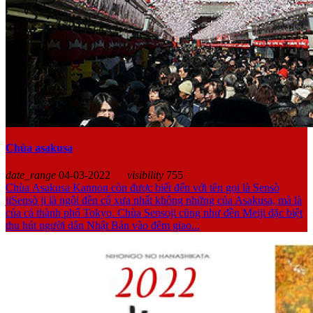
Chùa asakusa
date_range
04-03-2022
visibility
755
Chùa Asakusa Kannon còn được biết đến với tên gọi là Sensò
jiSensò ji là ngôi đền cổ xưa nhất không những của Asakusa, mà là
của cả thành phố Tokyo. Chùa Sensoji cũng như đền Meiji đặc biệt
thu hút người dân Nhật Bản vào đêm giao...