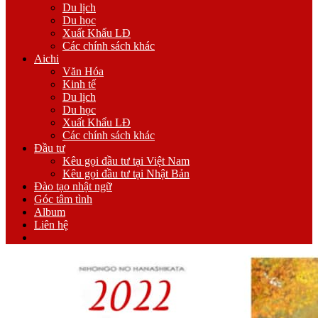
Du lịch
Du học
Xuất Khẩu LĐ
Các chính sách khác
Aichi
Văn Hóa
Kinh tế
Du lịch
Du học
Xuất Khẩu LĐ
Các chính sách khác
Đầu tư
Kêu gọi đầu tư tại Việt Nam
Kêu gọi đầu tư tại Nhật Bản
Đào tạo nhật ngữ
Góc tâm tình
Album
Liên hệ