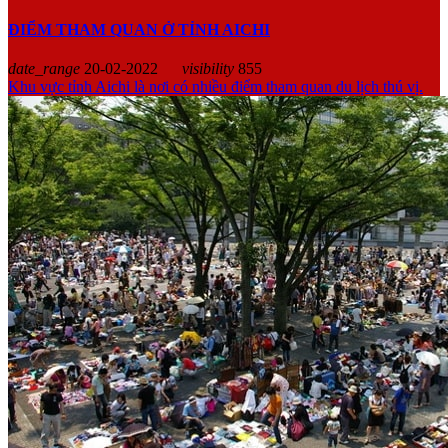
ĐIỂM THAM QUAN Ở TỈNH AICHI
date_range
20-02-2022
visibility
855
Khu vực tỉnh Aichi là nơi có nhiều điểm tham quan du lịch thú vị.