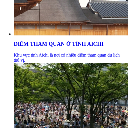
ĐIỂM THAM QUAN Ở TỈNH AICHI
Khu vực tỉnh Aichi là nơi có nhiều điểm tham quan du lịch
thú vị.