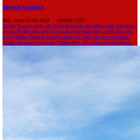
THÀNH NAGOYA
date_range
21-02-2022
visibility
1222
Thành Nagoya được xây dựng theo lệnh của tướng quân Tokugawa
Ieyasu để đảm bảo một vị trí quan trọng mang tính chiến lược trên
tuyến đường Tokaido và ngăn ngừa các cuộc tấn công từ hướng
Osaka của quân Toyotomi. Thành được xây dựng và hoàn thành...