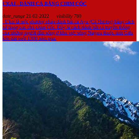
UKAI - ĐÁNH CÁ BẰNG CHIM CỐC
date_range
21-02-2022
visibility
780
Ukai là một phương pháp đánh bắt cá Ayu (Cá Hương) bằng cách
sử dụng các chú chim Cốc. Đây là cách đánh bắt cá truyền thống
của những người dân sống ở khu vực sông Nagara thuộc tỉnh Gifu
kéo dài suốt 1300 năm qua.