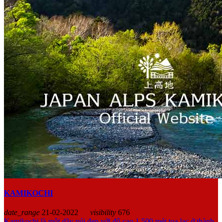
KAMIKOCHI
date_range
21-02-2022
visibility
676
Kamikochi là một dãy núi đẹp với độ cao 1,500 mét tọa lạc ở thành