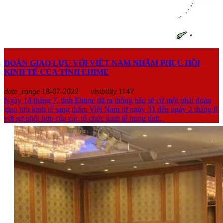
ĐOÀN GIAO LƯU VỚI VIỆT NAM NHẰM PHỤC HỒI
KINH TẾ CỦA TỈNH EHIME
date_range
18-07-2022
visibility
1147
Ngày 14 tháng 7, tỉnh Ehime đã ra thông báo sẽ cử một phái đoàn
giao lưu kinh tế sang thăm Việt Nam từ ngày 31 đến ngày 2 tháng 8
với sự phối hợp của các tổ chức kinh tế trong tỉnh.