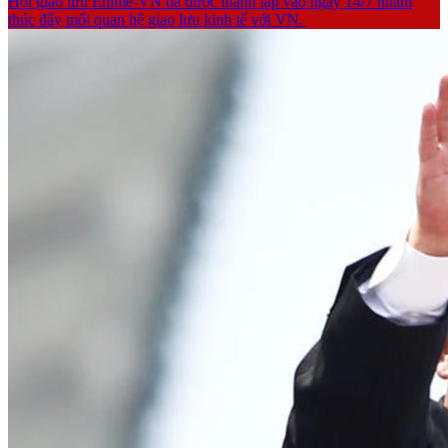
Hội giao lưu Ehime-VN đã được thành lập vào ngày 14/7 nhằm
thúc đẩy mối quan hệ giao lưu kinh tế với VN.