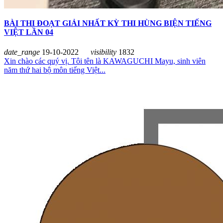
BÀI THI ĐOẠT GIẢI NHẤT KỲ THI HÙNG BIỆN TIẾNG
VIỆT LẦN 04
date_range
19-10-2022
visibility
1832
Xin chào các quý vị. Tôi tên là KAWAGUCHI Mayu, sinh viên
năm thứ hai bộ môn tiếng Việt...