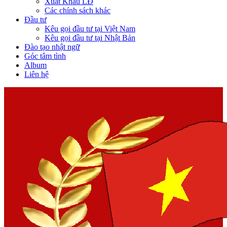
Xuất Khẩu LĐ
Các chính sách khác
Đầu tư
Kêu gọi đầu tư tại Việt Nam
Kêu gọi đầu tư tại Nhật Bản
Đào tạo nhật ngữ
Góc tâm tình
Album
Liên hệ