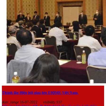
Thành lập Hiệp hội giao lưu EHIME-Việt Nam.
date_range
16-07-2022
visibility
937