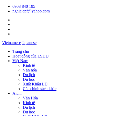
0903 840 195
nghiajcpf@yahoo.com
Vietnamese
Japanese
Trang chủ
Hoạt động của LSDD
Việt Nam
Kinh tế
Văn hóa
Du lịch
Du học
Xuất Khẩu LĐ
Các chính sách khác
Aichi
Văn Hóa
Kinh tế
Du lịch
Du học