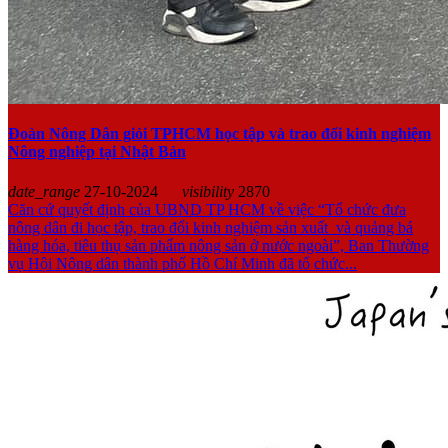
Đoàn Nông Dân giỏi TPHCM học tập và trao đổi kinh nghiệm
Nông nghiệp tại Nhật Bản
date_range
27-10-2024
visibility
2870
Căn cứ quyết định của UBND TP HCM về việc “Tổ chức đưa
nông dân đi học tập, trao đổi kinh nghiệm sản xuất và quảng bá
hàng hóa, tiêu thụ sản phẩm nông sản ở nước ngoài”, Ban Thường
vụ Hội Nông dân thành phố Hồ Chí Minh đã tổ chức...