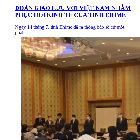
ĐOÀN GIAO LƯU VỚI VIỆT NAM NHẰM
PHỤC HỒI KINH TẾ CỦA TỈNH EHIME
Ngày 14 tháng 7, tỉnh Ehime đã ra thông báo sẽ cử một
phái...