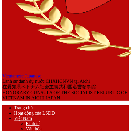
Vietnamese
Japanese
Lãnh sự danh dự nước CHXHCNVN tại Aichi
在愛知県ベトナム社会主義共和国名誉領事館
HONORARY CUNSULS OF THE SOCIALIST REPUBLIC OF
VIETNAM IN AICHI JAPAN
Trang chủ
Hoạt động của LSDD
Việt Nam
Kinh tế
Văn hóa