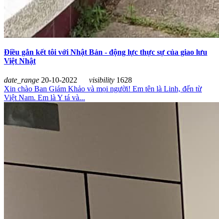
Điều gắn kết tôi với Nhật Bản - động lực thực sự của giao lưu
Việt Nhật
date_range
20-10-2022
visibility
1628
Xin chào Ban Giám Khảo và mọi người! Em tên là Linh, đến từ
Việt Nam. Em là Y tá và...