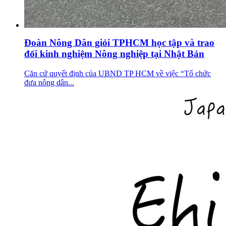
Đoàn Nông Dân giỏi TPHCM học tập và trao
đổi kinh nghiệm Nông nghiệp tại Nhật Bản
Căn cứ quyết định của UBND TP HCM về việc “Tổ chức
đưa nông dân...