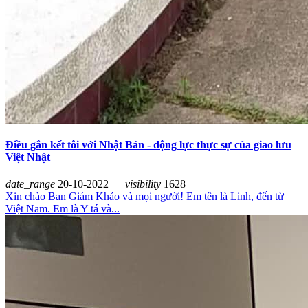
Điều gắn kết tôi với Nhật Bản - động lực thực sự của giao lưu
Việt Nhật
date_range
20-10-2022
visibility
1628
Xin chào Ban Giám Khảo và mọi người! Em tên là Linh, đến từ
Việt Nam. Em là Y tá và...