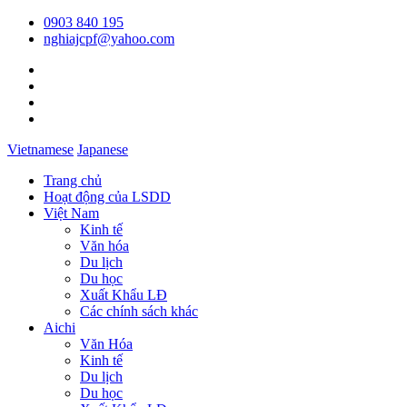
0903 840 195
nghiajcpf@yahoo.com
Vietnamese
Japanese
Trang chủ
Hoạt động của LSDD
Việt Nam
Kinh tế
Văn hóa
Du lịch
Du học
Xuất Khẩu LĐ
Các chính sách khác
Aichi
Văn Hóa
Kinh tế
Du lịch
Du học