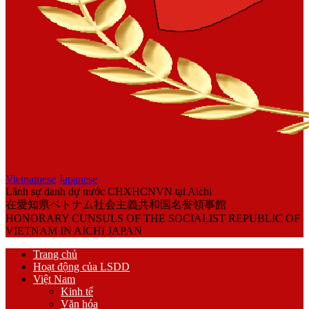
Vietnamese
Japanese
Lãnh sự danh dự nước CHXHCNVN tại Aichi
在愛知県ベトナム社会主義共和国名誉領事館
HONORARY CUNSULS OF THE SOCIALIST REPUBLIC OF
VIETNAM IN AICHI JAPAN
Trang chủ
Hoạt động của LSDD
Việt Nam
Kinh tế
Văn hóa