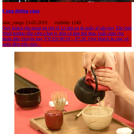
Cung đường vàng
date_range
23-02-2019
visibility
1249
Quý khách tập trung tại cột số 12 nhà ga đi quốc tế sân bay Tân Sơn
Nhất hướng dẫn viên công ty đón và làm thủ thục xuất cảnh cho
đoàn đáp chuyến bay VN320 00:10 – 07:20. Quý khách ăn nhẹ và
nghỉ đêm trên máy...