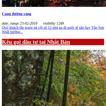
Cung đường vàng
date_range
23-02-2019
visibility
1249
Quý khách tập trung tại cột số 12 nhà ga đi quốc tế sân bay Tân Sơn
Nhất hướng...
Kêu gọi đầu tư tại Nhật Bản