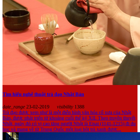
Tìm hiểu nghệ thuật trà đạo Nhật Bản
date_range
23-02-2019
visibility
1388
Trà đạo được xem như là một điển hình văn hóa cổ xưa của Nhật
Bản, được phát triển từ khoảng cuối thế kỷ XII. Theo truyền thuyết
Nhật, ngày đó có vị cao tăng người Nhật là Eisai (1141-1215) đi du
học và mang về từ Trung Quốc một loại bột trà xanh được...