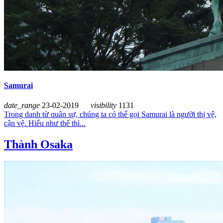
Samurai
date_range
23-02-2019
visibility
1131
Trong danh từ quân sự, chúng ta có thể gọi Samurai là người thị vệ,
cận vệ. Hiểu như thế thì...
Thành Osaka