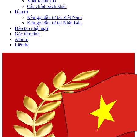
Xuất Khẩu LĐ
Các chính sách khác
Đầu tư
Kêu gọi đầu tư tại Việt Nam
Kêu gọi đầu tư tại Nhật Bản
Đào tạo nhật ngữ
Góc tâm tình
Album
Liên hệ