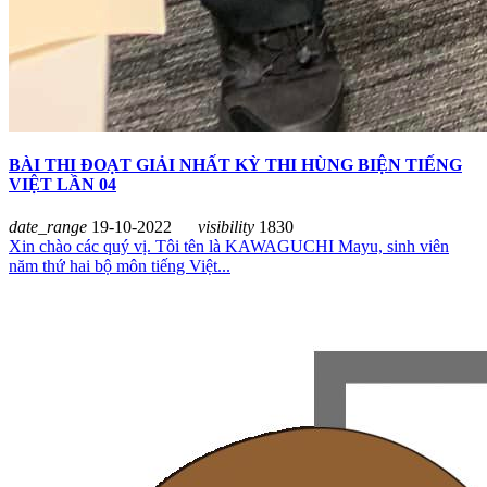
BÀI THI ĐOẠT GIẢI NHẤT KỲ THI HÙNG BIỆN TIẾNG
VIỆT LẦN 04
date_range
19-10-2022
visibility
1830
Xin chào các quý vị. Tôi tên là KAWAGUCHI Mayu, sinh viên
năm thứ hai bộ môn tiếng Việt...