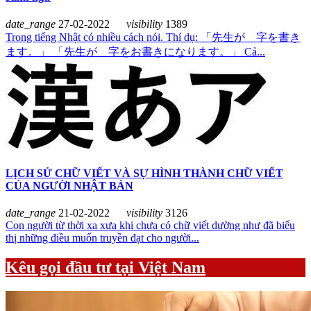
date_range
27-02-2022
visibility
1389
Trong tiếng Nhật có nhiều cách nói. Thí dụ: 「先生が 字を書き
ます。」 「先生が 字をお書きになります。」 Cả...
LỊCH SỬ CHỮ VIẾT VÀ SỰ HÌNH THÀNH CHỮ VIẾT
CỦA NGƯỜI NHẬT BẢN
date_range
21-02-2022
visibility
3126
Con người từ thời xa xưa khi chưa có chữ viết dường như đã biểu
thị những điều muốn truyền đạt cho người...
Kêu gọi đầu tư tại Việt Nam