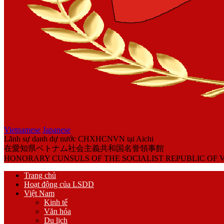
Vietnamese
Japanese
Lãnh sự danh dự nước CHXHCNVN tại Aichi
在愛知県ベトナム社会主義共和国名誉領事館
HONORARY CUNSULS OF THE SOCIALIST REPUBLIC OF V
Trang chủ
Hoạt động của LSDD
Việt Nam
Kinh tế
Văn hóa
Du lịch