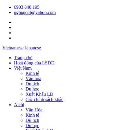
0903 840 195
nghiajcpf@yahoo.com
Vietnamese
Japanese
Trang chủ
Hoạt động của LSDD
Việt Nam
Kinh tế
Văn hóa
Du lịch
Du học
Xuất Khẩu LĐ
Các chính sách khác
Aichi
Văn Hóa
Kinh tế
Du lịch
Du học