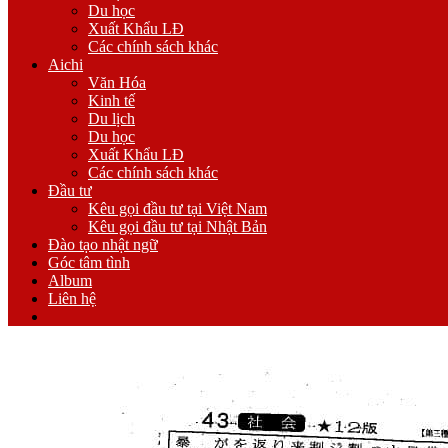
Du học
Xuất Khẩu LĐ
Các chính sách khác
Aichi
Văn Hóa
Kinh tế
Du lịch
Du học
Xuất Khẩu LĐ
Các chính sách khác
Đầu tư
Kêu gọi đầu tư tại Việt Nam
Kêu gọi đầu tư tại Nhật Bản
Đào tạo nhật ngữ
Góc tâm tình
Album
Liên hệ