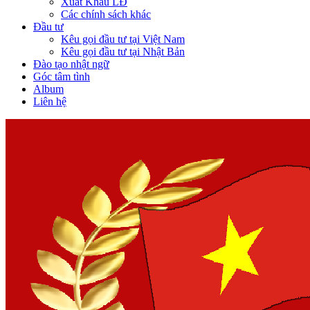
Xuất Khẩu LĐ
Các chính sách khác
Đầu tư
Kêu gọi đầu tư tại Việt Nam
Kêu gọi đầu tư tại Nhật Bản
Đào tạo nhật ngữ
Góc tâm tình
Album
Liên hệ