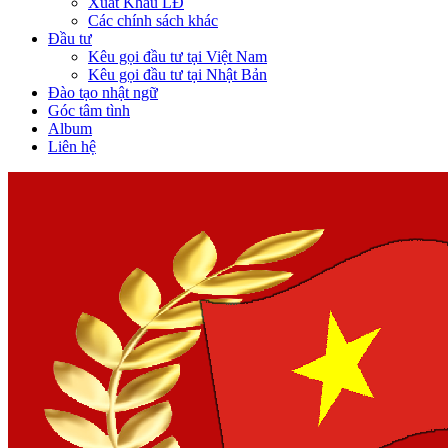
Xuất Khẩu LĐ
Các chính sách khác
Đầu tư
Kêu gọi đầu tư tại Việt Nam
Kêu gọi đầu tư tại Nhật Bản
Đào tạo nhật ngữ
Góc tâm tình
Album
Liên hệ