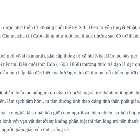
được phát triển từ khoảng cuối thế kỷ XII. Theo truyền thuyết Nhật, n
c đầu matcha chỉ được dùng như một loại thuốc nhưng sau đó trở thàn
 bởi giới võ sĩ (samurai), giai cấp thống trị xã hội Nhật Bản lúc bấy 
uổi tiệc trà. Đến cuối thời Edo (1603-1868) thưởng thức trà đạo là đặc 
lẫn tính hấp dẫn đặc biệt của hương vị trà đã thu hút rất nhiều người d
ật nhằm biến tục uống trà du nhập từ nước ngoài trở thành một nghệ th
, làm sạch tâm hồn , tu tâm dưỡng tính theo đúng tinh thần phật giáo
a” có nghĩa là sự hài hòa giữa con người và thiên nhiên, sự hòa hợp gi
 kính với vạn vật đạt tới sự không phân biệt thì tấm lòng trở nên thanh 
 người giảm giác yên tĩnh, vắng vẻ.