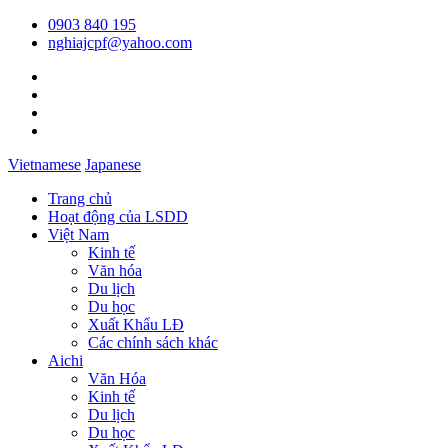
0903 840 195
nghiajcpf@yahoo.com
Vietnamese
Japanese
Trang chủ
Hoạt động của LSDD
Việt Nam
Kinh tế
Văn hóa
Du lịch
Du học
Xuất Khẩu LĐ
Các chính sách khác
Aichi
Văn Hóa
Kinh tế
Du lịch
Du học