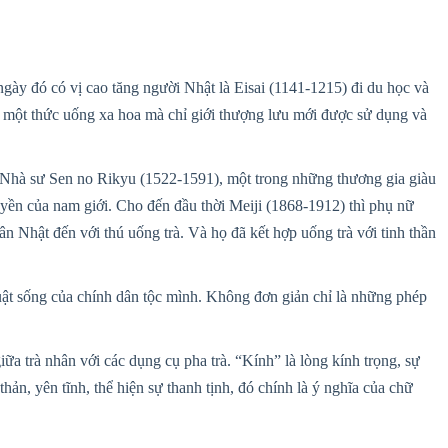
gày đó có vị cao tăng người Nhật là Eisai (1141-1215) đi du học và
h một thức uống xa hoa mà chỉ giới thượng lưu mới được sử dụng và
giờ. Nhà sư Sen no Rikyu (1522-1591), một trong những thương gia giàu
quyền của nam giới. Cho đến đầu thời Meiji (1868-1912) thì phụ nữ
ân Nhật đến với thú uống trà. Và họ đã kết hợp uống trà với tinh thần
uật sống của chính dân tộc mình. Không đơn giản chỉ là những phép
.
ữa trà nhân với các dụng cụ pha trà. “Kính” là lòng kính trọng, sự
thản, yên tĩnh, thể hiện sự thanh tịnh, đó chính là ý nghĩa của chữ