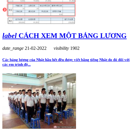
label
CÁCH XEM MỘT BẢNG LƯƠNG
date_range
21-02-2022
visibility
1902
Các bảng lương của Nhật hầu hết đều được viết bằng tiếng Nhật do đó đối với
các em trình độ...