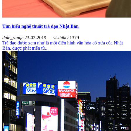
Tìm hiểu nghệ thuật trà đạo Nhật Bản
date_range
23-02-2019
visibility
1379
Trà đạo được xem như là một điển hình văn hóa cổ xưa của Nhật
Bản, được phát triển từ...