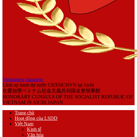
Vietnamese
Japanese
Lãnh sự danh dự nước CHXHCNVN tại Aichi
在愛知県ベトナム社会主義共和国名誉領事館
HONORARY CUNSULS OF THE SOCIALIST REPUBLIC OF
VIETNAM IN AICHI JAPAN
Trang chủ
Hoạt động của LSDD
Việt Nam
Kinh tế
Văn hóa