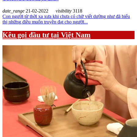
date_range
21-02-2022
visibility
3118
Con người từ thời xa xưa khi chưa có chữ viết dường như đã biểu
thị những điều muốn truyền đạt cho người...
Kêu gọi đầu tư tại Việt Nam