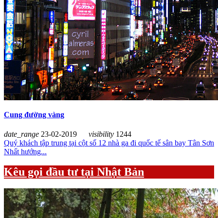
Cung đường vàng
date_range
23-02-2019
visibility
1244
Quý khách tập trung tại cột số 12 nhà ga đi quốc tế sân bay Tân Sơn
Nhất hướng...
Kêu gọi đầu tư tại Nhật Bản