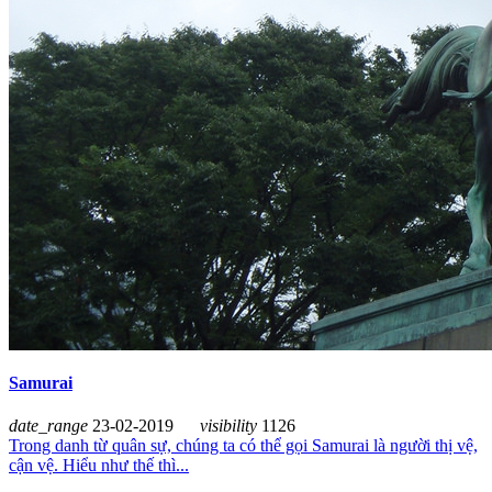
Samurai
date_range
23-02-2019
visibility
1126
Trong danh từ quân sự, chúng ta có thể gọi Samurai là người thị vệ,
cận vệ. Hiểu như thế thì...