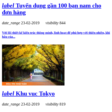
label
Tuyển dụng gần 100 bạn nam cho
đơn hàng
date_range
23-02-2019
visibility
844
Với lối thiết kế kiến trúc thông minh, linh hoạt để phù hợp với thiên nhiên, khí
hậu của...
label
Khu vuc Tokyo
date_range
23-02-2019
visibility
819