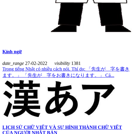
Kính ngữ
date_range
27-02-2022
visibility
1381
Trong tiếng Nhật có nhiều cách nói. Thí dụ: 「先生が 字を書き
ます。」 「先生が 字をお書きになります。」 Cả...
LỊCH SỬ CHỮ VIẾT VÀ SỰ HÌNH THÀNH CHỮ VIẾT
CỦA NGƯỜI NHẬT BẢN