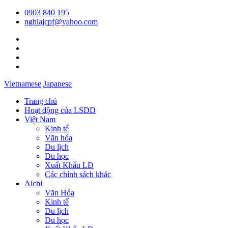
0903 840 195
nghiajcpf@yahoo.com
Vietnamese
Japanese
Trang chủ
Hoạt động của LSDD
Việt Nam
Kinh tế
Văn hóa
Du lịch
Du học
Xuất Khẩu LĐ
Các chính sách khác
Aichi
Văn Hóa
Kinh tế
Du lịch
Du học