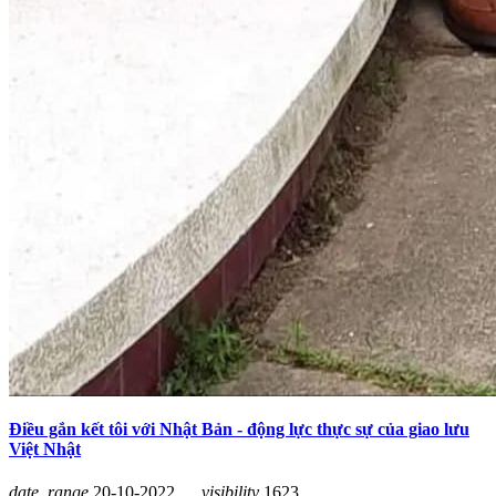
Điều gắn kết tôi với Nhật Bản - động lực thực sự của giao lưu
Việt Nhật
date_range
20-10-2022
visibility
1623