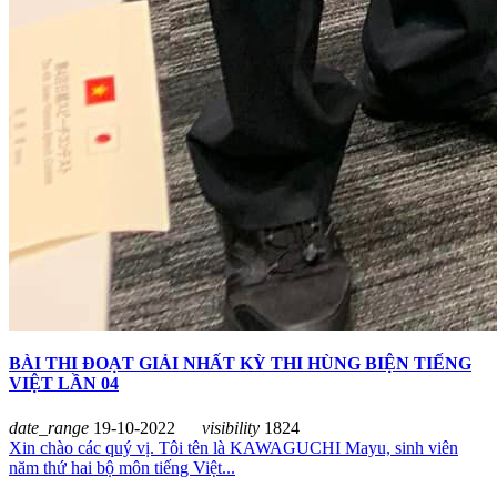
BÀI THI ĐOẠT GIẢI NHẤT KỲ THI HÙNG BIỆN TIẾNG
VIỆT LẦN 04
date_range
19-10-2022
visibility
1824
Xin chào các quý vị. Tôi tên là KAWAGUCHI Mayu, sinh viên
năm thứ hai bộ môn tiếng Việt...