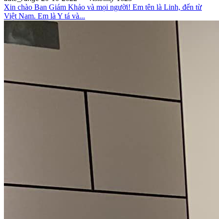
Xin chào Ban Giám Khảo và mọi người! Em tên là Linh, đến từ
Việt Nam. Em là Y tá và...