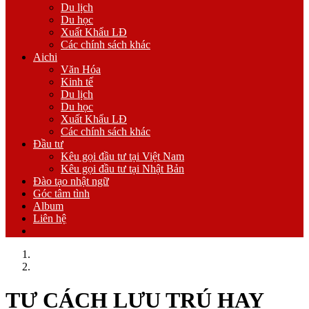
Du lịch
Du học
Xuất Khẩu LĐ
Các chính sách khác
Aichi
Văn Hóa
Kinh tế
Du lịch
Du học
Xuất Khẩu LĐ
Các chính sách khác
Đầu tư
Kêu gọi đầu tư tại Việt Nam
Kêu gọi đầu tư tại Nhật Bản
Đào tạo nhật ngữ
Góc tâm tình
Album
Liên hệ
Trang chủ
Xuất Khẩu LĐ
TƯ CÁCH LƯU TRÚ HAY