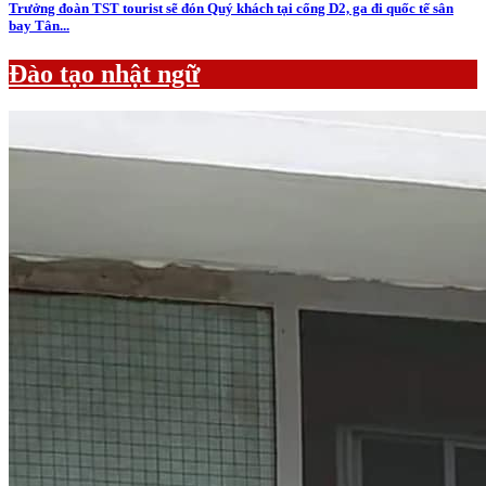
Trưởng đoàn TST tourist sẽ đón Quý khách tại cổng D2, ga đi quốc tế sân
bay Tân...
Đào tạo nhật ngữ