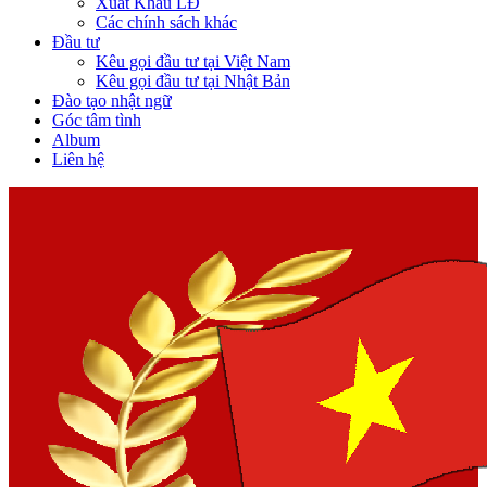
Xuất Khẩu LĐ
Các chính sách khác
Đầu tư
Kêu gọi đầu tư tại Việt Nam
Kêu gọi đầu tư tại Nhật Bản
Đào tạo nhật ngữ
Góc tâm tình
Album
Liên hệ