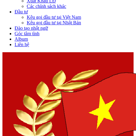
Xuất Khẩu LĐ
Các chính sách khác
Đầu tư
Kêu gọi đầu tư tại Việt Nam
Kêu gọi đầu tư tại Nhật Bản
Đào tạo nhật ngữ
Góc tâm tình
Album
Liên hệ