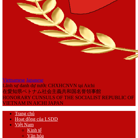
Vietnamese
Japanese
Lãnh sự danh dự nước CHXHCNVN tại Aichi
在愛知県ベトナム社会主義共和国名誉領事館
HONORARY CUNSULS OF THE SOCIALIST REPUBLIC OF
VIETNAM IN AICHI JAPAN
Trang chủ
Hoạt động của LSDD
Việt Nam
Kinh tế
Văn hóa