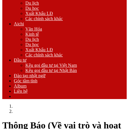
Du lịch
Du học
Xuất Khẩu LĐ
Các chính sách khác
Aichi
Văn Hóa
Kinh tế
Du lịch
Du học
Xuất Khẩu LĐ
Các chính sách khác
Đầu tư
Kêu gọi đầu tư tại Việt Nam
Kêu gọi đầu tư tại Nhật Bản
Đào tạo nhật ngữ
Góc tâm tình
Album
Liên hệ
Trang chủ
Các hoạt động của LSDD
Thông Báo (Về vai trò và hoạt