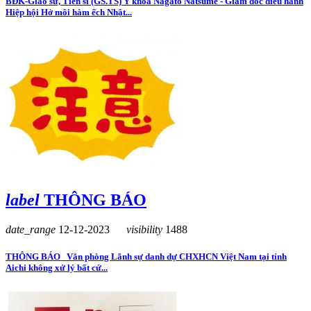
BĐK-Giáo sư, Tiến sĩ (GS.TS) Y khoa Nagato Natsume - Giám đốc điều hành
Hiệp hội Hở môi hàm ếch Nhật...
label
THÔNG BÁO
date_range
12-12-2023
visibility
1488
THÔNG BÁO Văn phòng Lãnh sự danh dự CHXHCN Việt Nam tại tỉnh
Aichi không xử lý bất cứ...