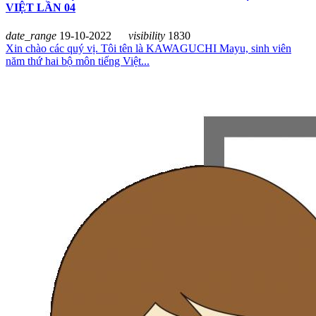
VIỆT LẦN 04
date_range
19-10-2022
visibility
1830
Xin chào các quý vị. Tôi tên là KAWAGUCHI Mayu, sinh viên
năm thứ hai bộ môn tiếng Việt...