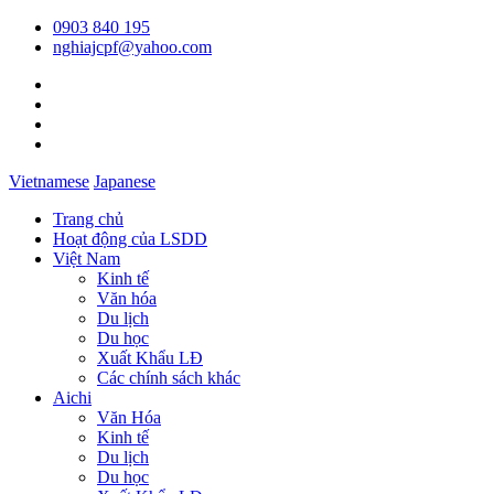
0903 840 195
nghiajcpf@yahoo.com
Vietnamese
Japanese
Trang chủ
Hoạt động của LSDD
Việt Nam
Kinh tế
Văn hóa
Du lịch
Du học
Xuất Khẩu LĐ
Các chính sách khác
Aichi
Văn Hóa
Kinh tế
Du lịch
Du học