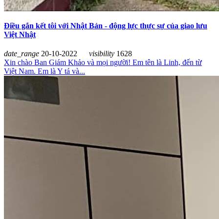
Điều gắn kết tôi với Nhật Bản - động lực thực sự của giao lưu
Việt Nhật
date_range
20-10-2022
visibility
1628
Xin chào Ban Giám Khảo và mọi người! Em tên là Linh, đến từ
Việt Nam. Em là Y tá và...