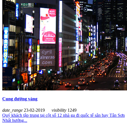
Cung đường vàng
date_range
23-02-2019
visibility
1249
Quý khách tập trung tại cột số 12 nhà ga đi quốc tế sân bay Tân Sơn
Nhất hướng...