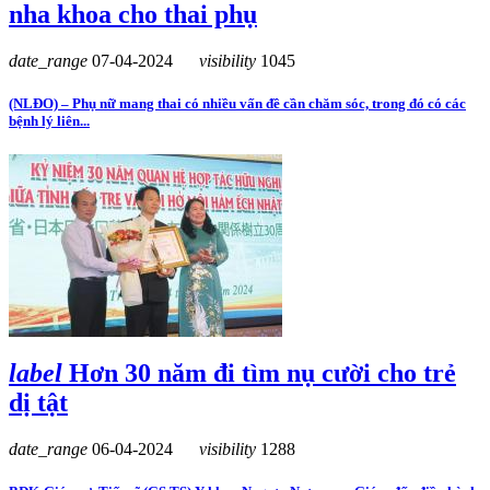
nha khoa cho thai phụ
date_range
07-04-2024
visibility
1045
(NLĐO) – Phụ nữ mang thai có nhiều vấn đề cần chăm sóc, trong đó có các
bệnh lý liên...
label
Hơn 30 năm đi tìm nụ cười cho trẻ
dị tật
date_range
06-04-2024
visibility
1288