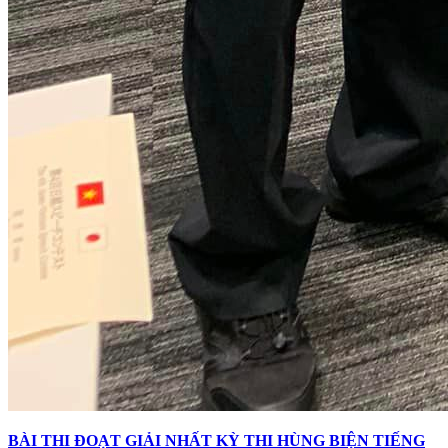
BÀI THI ĐOẠT GIẢI NHẤT KỲ THI HÙNG BIỆN TIẾNG