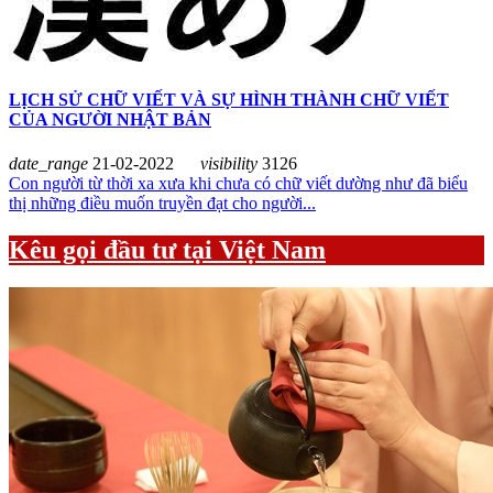
LỊCH SỬ CHỮ VIẾT VÀ SỰ HÌNH THÀNH CHỮ VIẾT
CỦA NGƯỜI NHẬT BẢN
date_range
21-02-2022
visibility
3126
Con người từ thời xa xưa khi chưa có chữ viết dường như đã biểu
thị những điều muốn truyền đạt cho người...
Kêu gọi đầu tư tại Việt Nam