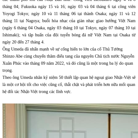
tháng 04; Fukuoka ngày 15 và 16; ngày 03 và 04 tháng 6 tại công viên
Yoyogi Tokyo; ngày 10 và 11 tháng 06 tại thành Osaka; ngày 11 và 12
tháng 11 tại Nagoya; buổi hòa nhạc của giàn nhạc giao hưởng Việt Nam
(ngày 6 tháng 04 Osaka, ngày 03 tháng 10 tại Tokyo, ngày 07 tháng 10 tại
Ishimaki); và tập huấn của đội tuyển bóng đá nữ Việt Nam tại Osaka từ
ngày 20 đến 27 tháng 4.
Ông Umeda đã nhấn mạnh về sự cống hiến to lớn của cố Thủ Tướng
Shinzo Abe cùng chuyến thăm điếu tang của nguyên Chủ tịch nước Nguyễn
Xuân Phúc vào tháng 09 năm 2022, và đó cũng là một trong ba lý do quan
trọng.
Theo ông Umeda nhân kỷ niệm 50 thiết lập quan hệ ngoại giao Nhật-Việt sẽ
là một cơ hội tốt cho việc cũng cố, thắt chặt và phát triển hơn nữa mối quan
hệ đối tác Nhật-Việt trong các lĩnh vực.