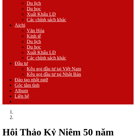
Du lịch
Du học
Xuất Khẩu LĐ
Các chính sách khác
Aichi
Văn Hóa
Kinh tế
Du lịch
Du học
Xuất Khẩu LĐ
Các chính sách khác
Đầu tư
Kêu gọi đầu tư tại Việt Nam
Kêu gọi đầu tư tại Nhật Bản
Đào tạo nhật ngữ
Góc tâm tình
Album
Liên hệ
Trang chủ
Các hoạt động của LSDD
Hội Thảo Kỷ Niệm 50 năm