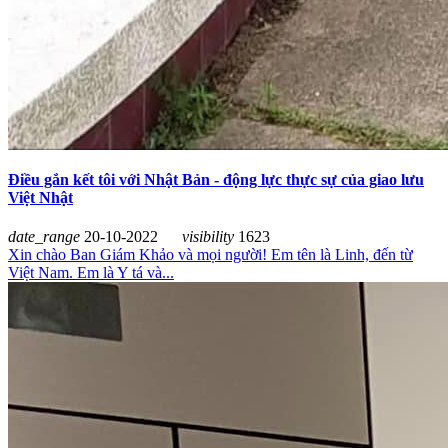
Điều gắn kết tôi với Nhật Bản - động lực thực sự của giao lưu
Việt Nhật
date_range
20-10-2022
visibility
1623
Xin chào Ban Giám Khảo và mọi người! Em tên là Linh, đến từ
Việt Nam. Em là Y tá và...