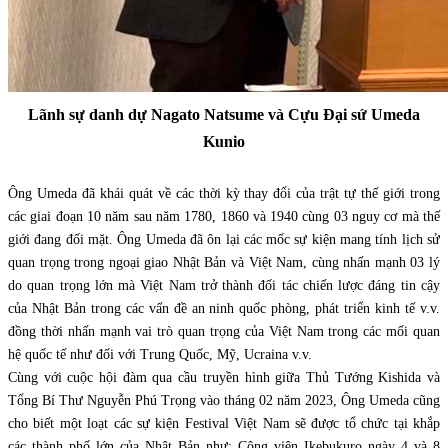
Lãnh sự danh dự Nagato Natsume và Cựu Đại sứ Umeda
Kunio
Ông Umeda đã khái quát về các thời kỳ thay đổi của trật tự thế giới trong
các giai đoạn 10 năm sau năm 1780, 1860 và 1940 cùng 03 nguy cơ mà thế
giới đang đối mặt. Ông Umeda đã ôn lại các mốc sự kiện mang tính lịch sử
quan trọng trong ngoại giao Nhật Bản và Việt Nam, cùng nhấn mạnh 03 lý
do quan trọng lớn mà Việt Nam trở thành đối tác chiến lược đáng tin cậy
của Nhật Bản trong các vấn đề an ninh quốc phòng, phát triển kinh tế v.v.
đồng thời nhấn mạnh vai trò quan trọng của Việt Nam trong các mối quan
hệ quốc tế như đối với Trung Quốc, Mỹ, Ucraina v.v.
Cùng với cuộc hội đàm qua cầu truyền hình giữa Thủ Tướng Kishida và
Tổng Bí Thư Nguyễn Phú Trọng vào tháng 02 năm 2023, Ông Umeda cũng
cho biết một loạt các sự kiện Festival Việt Nam sẽ được tổ chức tại khắp
các thành phố lớn của Nhật Bản như: Công viên Ikebukuro ngày 4 và 8