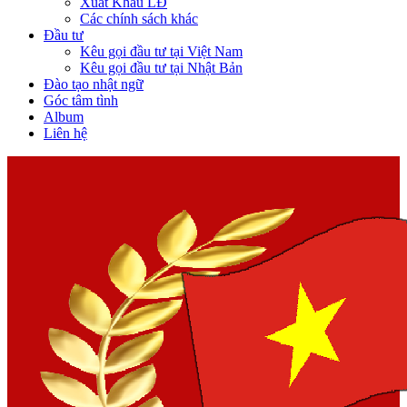
Xuất Khẩu LĐ
Các chính sách khác
Đầu tư
Kêu gọi đầu tư tại Việt Nam
Kêu gọi đầu tư tại Nhật Bản
Đào tạo nhật ngữ
Góc tâm tình
Album
Liên hệ