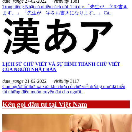
date_range
27-02-2022
visibility
1381
Trong tiếng Nhật có nhiều cách nói. Thí dụ: 「先生が 字を書き
ます。」 「先生が 字をお書きになります。」 Cả...
LỊCH SỬ CHỮ VIẾT VÀ SỰ HÌNH THÀNH CHỮ VIẾT
CỦA NGƯỜI NHẬT BẢN
date_range
21-02-2022
visibility
3117
Con người từ thời xa xưa khi chưa có chữ viết dường như đã biểu
thị những điều muốn truyền đạt cho người...
Kêu gọi đầu tư tại Việt Nam