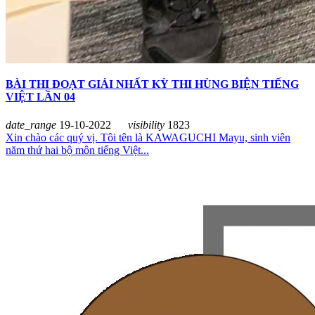
BÀI THI ĐOẠT GIẢI NHẤT KỲ THI HÙNG BIỆN TIẾNG
VIỆT LẦN 04
date_range
19-10-2022
visibility
1823
Xin chào các quý vị. Tôi tên là KAWAGUCHI Mayu, sinh viên
năm thứ hai bộ môn tiếng Việt...