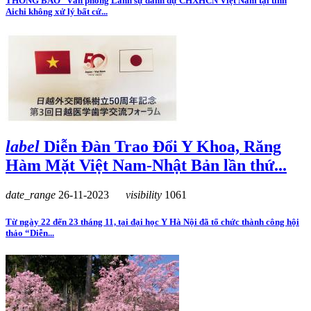
THÔNG BÁO Văn phòng Lãnh sự danh dự CHXHCN Việt Nam tại tỉnh
Aichi không xử lý bất cứ...
label
Diễn Đàn Trao Đổi Y Khoa, Răng
Hàm Mặt Việt Nam-Nhật Bản lần thứ...
date_range
26-11-2023
visibility
1061
Từ ngày 22 đến 23 tháng 11, tại đại học Y Hà Nội đã tổ chức thành công hội
thảo “Diễn...