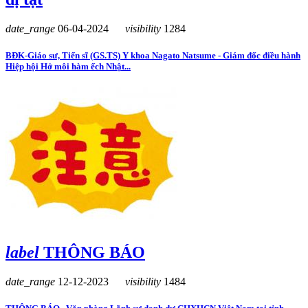
date_range
06-04-2024
visibility
1284
BĐK-Giáo sư, Tiến sĩ (GS.TS) Y khoa Nagato Natsume - Giám đốc điều hành
Hiệp hội Hở môi hàm ếch Nhật...
label
THÔNG BÁO
date_range
12-12-2023
visibility
1484