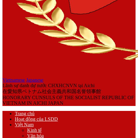
Vietnamese
Japanese
Lãnh sự danh dự nước CHXHCNVN tại Aichi
在愛知県ベトナム社会主義共和国名誉領事館
HONORARY CUNSULS OF THE SOCIALIST REPUBLIC OF
VIETNAM IN AICHI JAPAN
Trang chủ
Hoạt động của LSDD
Việt Nam
Kinh tế
Văn hóa