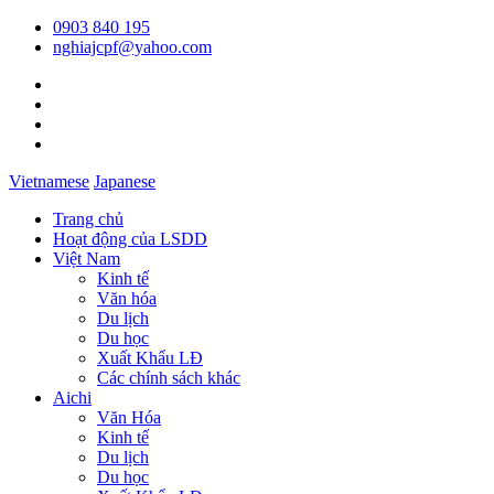
0903 840 195
nghiajcpf@yahoo.com
Vietnamese
Japanese
Trang chủ
Hoạt động của LSDD
Việt Nam
Kinh tế
Văn hóa
Du lịch
Du học
Xuất Khẩu LĐ
Các chính sách khác
Aichi
Văn Hóa
Kinh tế
Du lịch
Du học