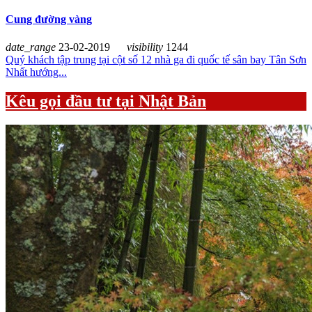
Cung đường vàng
date_range
23-02-2019
visibility
1244
Quý khách tập trung tại cột số 12 nhà ga đi quốc tế sân bay Tân Sơn
Nhất hướng...
Kêu gọi đầu tư tại Nhật Bản