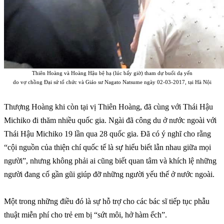
Thiên Hoàng và Hoàng Hậu bệ hạ (lúc bấy giờ) tham dự buổi dạ yến
do vợ chồng Đại sứ tổ chức và Giáo sư Nagato Natsume ngày 02-03-2017, tại Hà Nội
Thượng Hoàng khi còn tại vị Thiên Hoàng, đã cùng với Thái Hậu
Michiko đi thăm nhiều quốc gia. Ngài đã công du ở nước ngoài với
Thái Hậu Michiko 19 lần qua 28 quốc gia. Đã có ý nghĩ cho rằng
“cội nguồn của thiện chí quốc tế là sự hiểu biết lẫn nhau giữa mọi
người”, nhưng không phải ai cũng biết quan tâm và khích lệ những
người đang cố gần gũi giúp đỡ những người yếu thế ở nước ngoài.
Một trong những điều đó là sự hỗ trợ cho các bác sĩ tiếp tục phẫu
thuật miễn phí cho trẻ em bị “sứt môi, hở hàm ếch”.