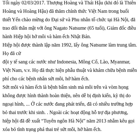
Tối ngày 02/03/2017. Thượng Hoàng và Thái Hậu (khi đó là Thiên
Hoàng và Hoàng Hậu) đã thăm chính thức Việt Nam trong buổi
thiết Yến chào mừng do Đại sứ và Phu nhân tổ chức tại Hà Nội, đã
trao đổi thân mật với ông Nagato Natsume (65 tuổi), Giám đốc điều
hành Hiệp hội hở môi và hàm ếch Nhật Bản.
Hiệp hội được thành lập năm 1992, lấy ông Natsume làm trung tâm.
Họ đã cử
đội y tế sang các nước như Indonesia, Mông Cổ, Lào, Myanmar,
Việt Nam, v.v. Họ đã thực hiện phẫu thuật và khám chữa bệnh miễn
phí cho các bệnh nhân sứt môi, hở hàm ếch.
Sứt môi và hàm ếch là bệnh bẩm sinh mà môi trên và vòm họng
không được hình thành hoàn thiện, nên dễ bị định kiến, kỳ thị do
ngoại hình, ... Ở các nước đang phát triển, đã có nhiều trường hợp
bỏ thai trước khi sinh. . Ngoài các hoạt động hỗ trợ địa phương,
hiệp hội đã đề xuất “Tuyên ngôn Hà Nội” năm 2013 nhằm kêu gọi
xóa bỏ tình trạng phá thai trẻ sứt môi, hở hàm ếch.