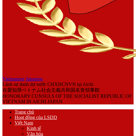
Vietnamese
Japanese
Lãnh sự danh dự nước CHXHCNVN tại Aichi
在愛知県ベトナム社会主義共和国名誉領事館
HONORARY CUNSULS OF THE SOCIALIST REPUBLIC OF
VIETNAM IN AICHI JAPAN
Trang chủ
Hoạt động của LSDD
Việt Nam
Kinh tế
Văn hóa