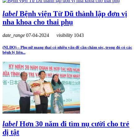
label
Bệnh viện Từ Dũ thành lập đơn vị
nha khoa cho thai phụ
date_range
07-04-2024
visibility
1043
(NLĐO) – Phụ nữ mang thai có nhiều vấn đề cần chăm sóc, trong đó có các
bệnh lý liên...
label
Hơn 30 năm đi tìm nụ cười cho trẻ
dị tật