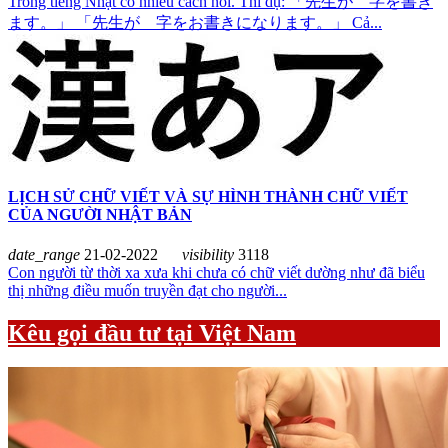
Trong tiếng Nhật có nhiều cách nói. Thí dụ: 「先生が 字を書き
ます。」 「先生が 字をお書きになります。」 Cả...
LỊCH SỬ CHỮ VIẾT VÀ SỰ HÌNH THÀNH CHỮ VIẾT
CỦA NGƯỜI NHẬT BẢN
date_range
21-02-2022
visibility
3118
Con người từ thời xa xưa khi chưa có chữ viết dường như đã biểu
thị những điều muốn truyền đạt cho người...
Kêu gọi đầu tư tại Việt Nam