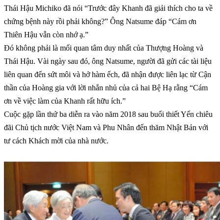
Thái Hậu Michiko đã nói “Trước đây Khanh đã giải thích cho ta về
chứng bệnh này rồi phải không?” Ông Natsume đáp “Cám ơn
Thiên Hậu vẫn còn nhớ ạ.”
Đó không phải là mối quan tâm duy nhất của Thượng Hoàng và
Thái Hậu. Vài ngày sau đó, ông Natsume, người đã gửi các tài liệu
liên quan đến sứt môi và hở hàm ếch, đã nhận được liên lạc từ Cận
thần của Hoàng gia với lời nhắn nhủ của cả hai Bệ Hạ rằng “Cám
ơn về việc làm của Khanh rất hữu ích.”
Cuộc gặp lần thứ ba diễn ra vào năm 2018 sau buổi thiết Yến chiêu
đãi Chủ tịch nước Việt Nam và Phu Nhân đến thăm Nhật Bản với
tư cách Khách mời của nhà nước.