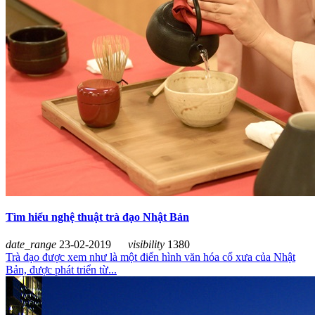
Tìm hiểu nghệ thuật trà đạo Nhật Bản
date_range
23-02-2019
visibility
1380
Trà đạo được xem như là một điển hình văn hóa cổ xưa của Nhật
Bản, được phát triển từ...