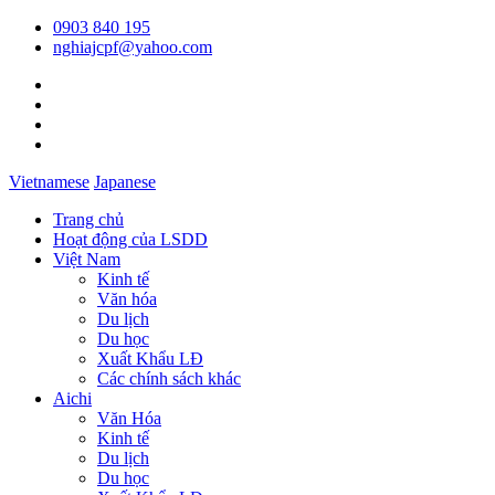
0903 840 195
nghiajcpf@yahoo.com
Vietnamese
Japanese
Trang chủ
Hoạt động của LSDD
Việt Nam
Kinh tế
Văn hóa
Du lịch
Du học
Xuất Khẩu LĐ
Các chính sách khác
Aichi
Văn Hóa
Kinh tế
Du lịch
Du học