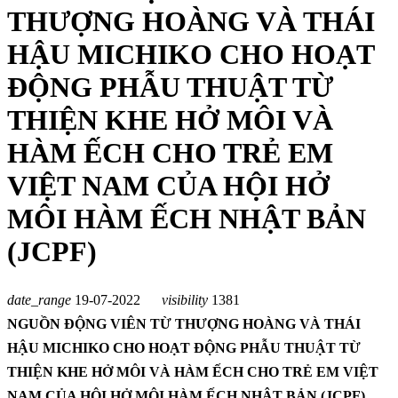
THƯỢNG HOÀNG VÀ THÁI
HẬU MICHIKO CHO HOẠT
ĐỘNG PHẪU THUẬT TỪ
THIỆN KHE HỞ MÔI VÀ
HÀM ẾCH CHO TRẺ EM
VIỆT NAM CỦA HỘI HỞ
MÔI HÀM ẾCH NHẬT BẢN
(JCPF)
date_range
19-07-2022
visibility
1381
NGUỒN ĐỘNG VIÊN TỪ THƯỢNG HOÀNG VÀ THÁI
HẬU MICHIKO CHO HOẠT ĐỘNG PHẪU THUẬT TỪ
THIỆN KHE HỞ MÔI VÀ HÀM ẾCH CHO TRẺ EM VIỆT
NAM CỦA HỘI HỞ MÔI HÀM ẾCH NHẬT BẢN (JCPF)