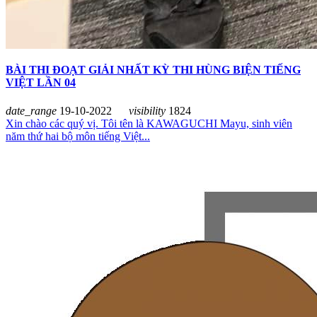
BÀI THI ĐOẠT GIẢI NHẤT KỲ THI HÙNG BIỆN TIẾNG
VIỆT LẦN 04
date_range
19-10-2022
visibility
1824
Xin chào các quý vị. Tôi tên là KAWAGUCHI Mayu, sinh viên
năm thứ hai bộ môn tiếng Việt...