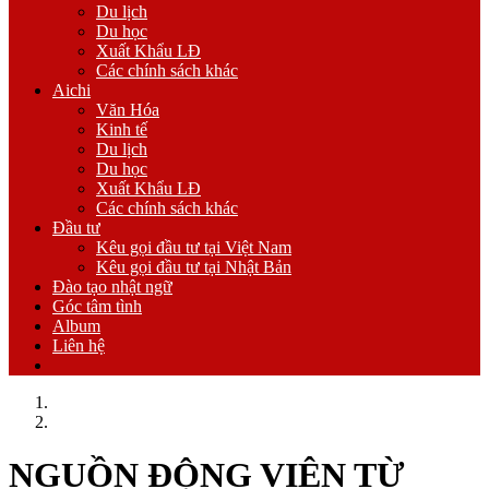
Du lịch
Du học
Xuất Khẩu LĐ
Các chính sách khác
Aichi
Văn Hóa
Kinh tế
Du lịch
Du học
Xuất Khẩu LĐ
Các chính sách khác
Đầu tư
Kêu gọi đầu tư tại Việt Nam
Kêu gọi đầu tư tại Nhật Bản
Đào tạo nhật ngữ
Góc tâm tình
Album
Liên hệ
Trang chủ
Các hoạt động của LSDD
NGUỒN ĐỘNG VIÊN TỪ