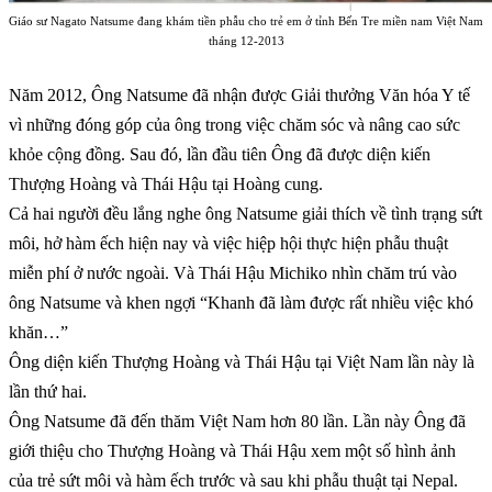
Giáo sư Nagato Natsume đang khám tiền phẫu cho trẻ em ở tỉnh Bến Tre miền nam Việt Nam
tháng 12-2013
Năm 2012, Ông Natsume đã nhận được Giải thưởng Văn hóa Y tế
vì những đóng góp của ông trong việc chăm sóc và nâng cao sức
khỏe cộng đồng. Sau đó, lần đầu tiên Ông đã được diện kiến
Thượng Hoàng và Thái Hậu tại Hoàng cung.
Cả hai người đều lắng nghe ông Natsume giải thích về tình trạng sứt
môi, hở hàm ếch hiện nay và việc hiệp hội thực hiện phẫu thuật
miễn phí ở nước ngoài. Và Thái Hậu Michiko nhìn chăm trú vào
ông Natsume và khen ngợi “Khanh đã làm được rất nhiều việc khó
khăn…”
Ông diện kiến Thượng Hoàng và Thái Hậu tại Việt Nam lần này là
lần thứ hai.
Ông Natsume đã đến thăm Việt Nam hơn 80 lần. Lần này Ông đã
giới thiệu cho Thượng Hoàng và Thái Hậu xem một số hình ảnh
của trẻ sứt môi và hàm ếch trước và sau khi phẫu thuật tại Nepal.