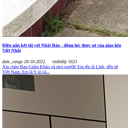
Điều gắn kết tôi với Nhật Bản - động lực thực sự của giao lưu
Việt Nhật
date_range
20-10-2022
visibility
1623
Xin chào Ban Giám Khảo và mọi người! Em tên là Linh, đến từ
Việt Nam. Em là Y tá và...