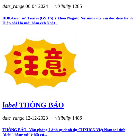
date_range
06-04-2024
visibility
1285
BĐK-Giáo sư, Tiến sĩ (GS.TS) Y khoa Nagato Natsume - Giám đốc điều hành
Hiệp hội Hở môi hàm ếch Nhật...
label
THÔNG BÁO
date_range
12-12-2023
visibility
1486
THÔNG BÁO Văn phòng Lãnh sự danh dự CHXHCN Việt Nam tại tỉnh
Aichi không xử lý bất cứ...