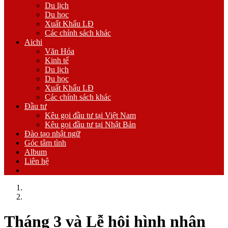
Du lịch
Du học
Xuất Khẩu LĐ
Các chính sách khác
Aichi
Văn Hóa
Kinh tế
Du lịch
Du học
Xuất Khẩu LĐ
Các chính sách khác
Đầu tư
Kêu gọi đầu tư tại Việt Nam
Kêu gọi đầu tư tại Nhật Bản
Đào tạo nhật ngữ
Góc tâm tình
Album
Liên hệ
Trang chủ
Văn Hóa
Tháng 3 và Lễ hội hình nhân