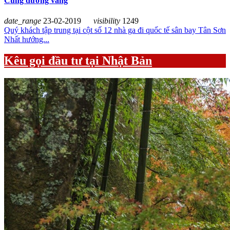
Cung đường vàng
date_range
23-02-2019
visibility
1249
Quý khách tập trung tại cột số 12 nhà ga đi quốc tế sân bay Tân Sơn
Nhất hướng...
Kêu gọi đầu tư tại Nhật Bản