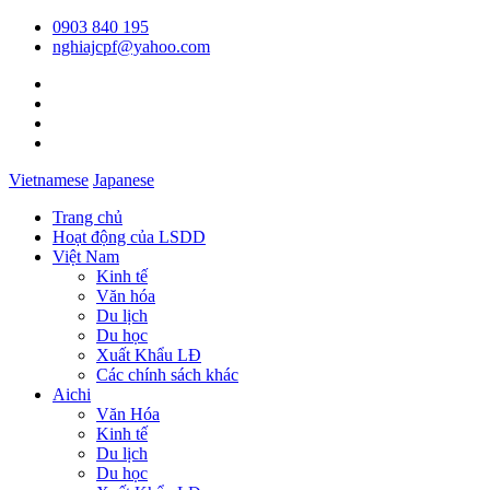
0903 840 195
nghiajcpf@yahoo.com
Vietnamese
Japanese
Trang chủ
Hoạt động của LSDD
Việt Nam
Kinh tế
Văn hóa
Du lịch
Du học
Xuất Khẩu LĐ
Các chính sách khác
Aichi
Văn Hóa
Kinh tế
Du lịch
Du học