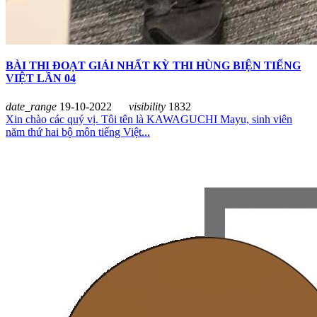
BÀI THI ĐOẠT GIẢI NHẤT KỲ THI HÙNG BIỆN TIẾNG
VIỆT LẦN 04
date_range
19-10-2022
visibility
1832
Xin chào các quý vị. Tôi tên là KAWAGUCHI Mayu, sinh viên
năm thứ hai bộ môn tiếng Việt...