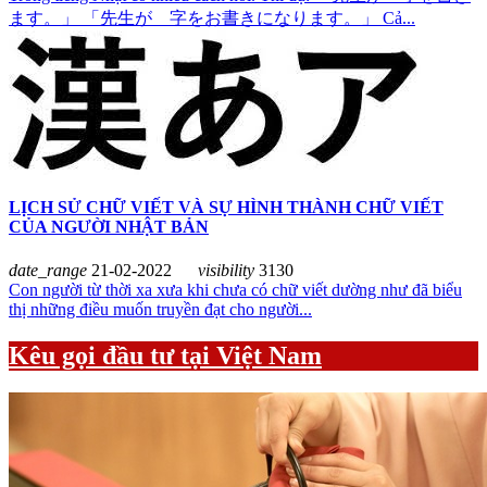
ます。」 「先生が 字をお書きになります。」 Cả...
LỊCH SỬ CHỮ VIẾT VÀ SỰ HÌNH THÀNH CHỮ VIẾT
CỦA NGƯỜI NHẬT BẢN
date_range
21-02-2022
visibility
3130
Con người từ thời xa xưa khi chưa có chữ viết dường như đã biểu
thị những điều muốn truyền đạt cho người...
Kêu gọi đầu tư tại Việt Nam