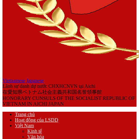
Vietnamese
Japanese
Lãnh sự danh dự nước CHXHCNVN tại Aichi
在愛知県ベトナム社会主義共和国名誉領事館
HONORARY CUNSULS OF THE SOCIALIST REPUBLIC OF
VIETNAM IN AICHI JAPAN
Trang chủ
Hoạt động của LSDD
Việt Nam
Kinh tế
Văn hóa