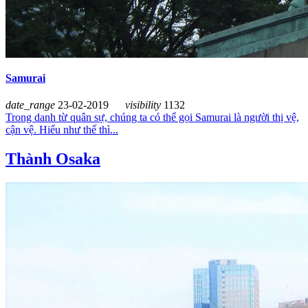
Samurai
date_range
23-02-2019
visibility
1132
Trong danh từ quân sự, chúng ta có thể gọi Samurai là người thị vệ,
cận vệ. Hiểu như thế thì...
Thành Osaka