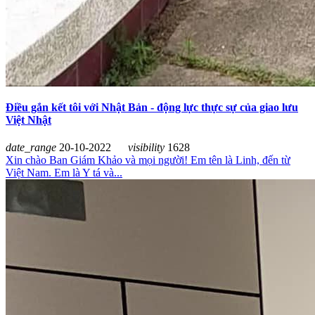
Điều gắn kết tôi với Nhật Bản - động lực thực sự của giao lưu
Việt Nhật
date_range
20-10-2022
visibility
1628
Xin chào Ban Giám Khảo và mọi người! Em tên là Linh, đến từ
Việt Nam. Em là Y tá và...