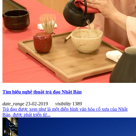
Tìm hiểu nghệ thuật trà đạo Nhật Bản
date_range
23-02-2019
visibility
1389
Trà đạo được xem như là một điển hình văn hóa cổ xưa của Nhật
Bản, được phát triển từ...