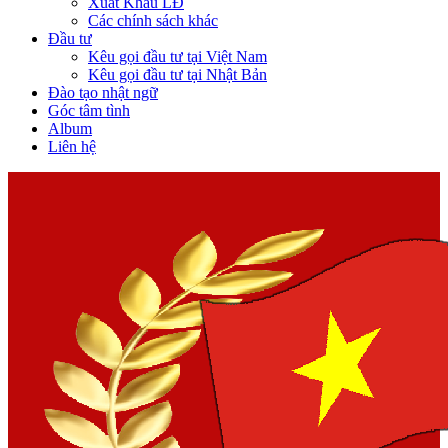
Xuất Khẩu LĐ
Các chính sách khác
Đầu tư
Kêu gọi đầu tư tại Việt Nam
Kêu gọi đầu tư tại Nhật Bản
Đào tạo nhật ngữ
Góc tâm tình
Album
Liên hệ