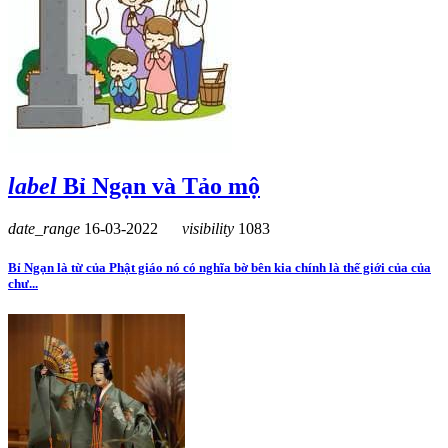
label
Bỉ Ngạn và Tảo mộ
date_range
16-03-2022
visibility
1083
Bỉ Ngạn là từ của Phật giáo nó có nghĩa bờ bên kia chính là thế giới của của
chư...