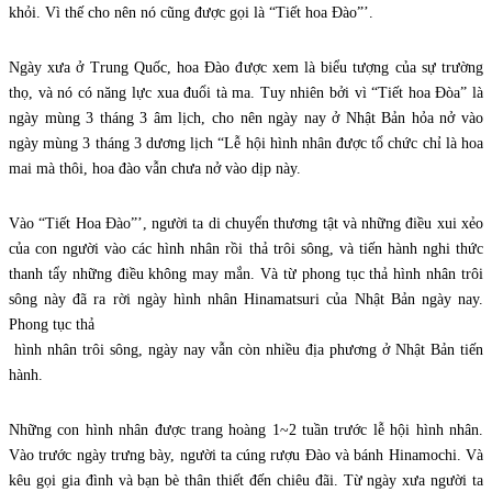
khỏi. Vì thế cho nên nó cũng được gọi là “Tiết hoa Đào”’.
Ngày xưa ở Trung Quốc, hoa Đào đ
ược xem là biểu tượng của sự trường
thọ, và nó có năng lực xua đuổi tà ma. Tuy nhiên bởi vì “Tiết hoa Đòa” là
ngày mùng 3 tháng 3 âm lịch, cho nên ngày nay
ở Nhật Bản hỏa nở vào
ngày mùng 3 tháng 3 dương lịch “Lễ hội hình nhân được tổ chức chỉ là hoa
mai mà thôi, hoa đào vẫn chưa nở vào dịp này.
Vào “Tiết Hoa Đào”’, người ta di chuyển thương tật và những điều xui xẻo
của con người vào các hình nhân rồi thả trôi sông, và tiến hành nghi thức
thanh tẩy những điều không may mắn. Và từ phong tục thả hình nhân trôi
sông này đã ra rời ngày hình nhân Hinamatsuri của Nhật Bản ngày nay.
Phong tục thả
hình nhân trôi sông, ngày nay vẫn còn nhiều đ
ịa phương ở Nhật Bản tiến
hành.
Những con hình nhân được trang hoàng 1~2 tuần trước lễ hội hình nhân.
Vào trước ngày trưng bày, người ta cúng rượu Đào và bánh Hinamochi. Và
kêu gọi gia đình và bạn bè thân thiết đến chiêu đãi. Từ ngày xưa người ta