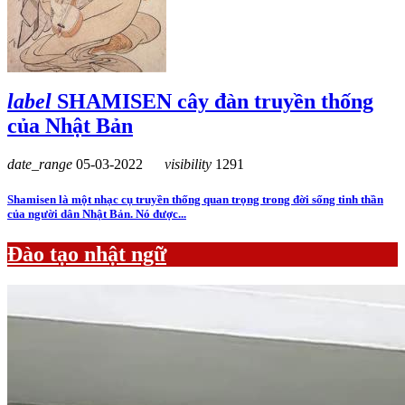
label
SHAMISEN cây đàn truyền thống
của Nhật Bản
date_range
05-03-2022
visibility
1291
Shamisen là một nhạc cụ truyền thống quan trọng trong đời sống tinh thần
của người dân Nhật Bản. Nó được...
Đào tạo nhật ngữ