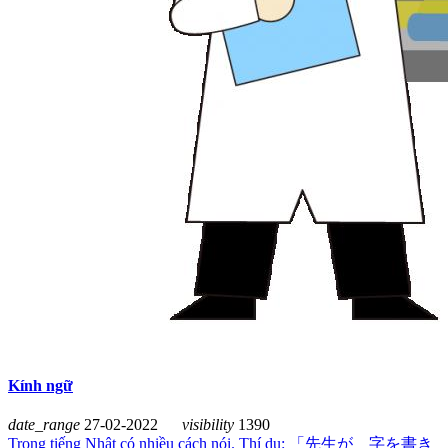
Kính ngữ
date_range
27-02-2022
visibility
1390
Trong tiếng Nhật có nhiều cách nói. Thí dụ: 「先生が 字を書き