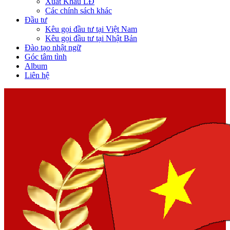
Xuất Khẩu LĐ
Các chính sách khác
Đầu tư
Kêu gọi đầu tư tại Việt Nam
Kêu gọi đầu tư tại Nhật Bản
Đào tạo nhật ngữ
Góc tâm tình
Album
Liên hệ