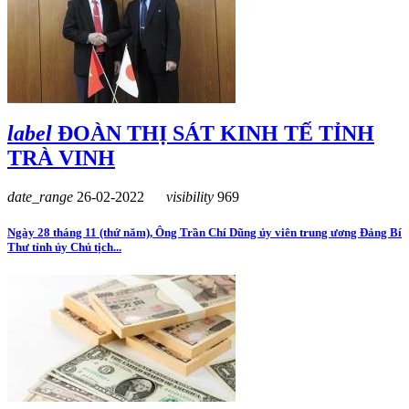
label
ĐOÀN THỊ SÁT KINH TẾ TỈNH
TRÀ VINH
date_range
26-02-2022
visibility
969
Ngày 28 tháng 11 (thứ năm), Ông Trần Chí Dũng ủy viên trung ương Đảng Bí
Thư tỉnh ủy Chủ tịch...