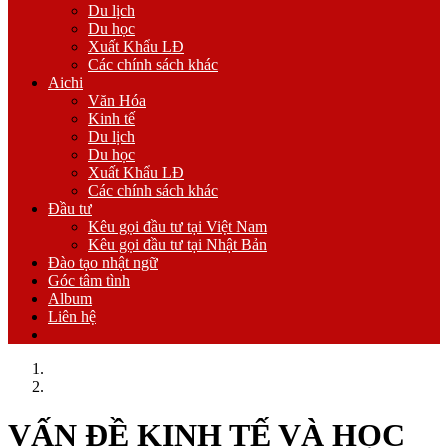
Du lịch
Du học
Xuất Khẩu LĐ
Các chính sách khác
Aichi
Văn Hóa
Kinh tế
Du lịch
Du học
Xuất Khẩu LĐ
Các chính sách khác
Đầu tư
Kêu gọi đầu tư tại Việt Nam
Kêu gọi đầu tư tại Nhật Bản
Đào tạo nhật ngữ
Góc tâm tình
Album
Liên hệ
Trang chủ
Kinh tế
VẤN ĐỀ KINH TẾ VÀ HỌC