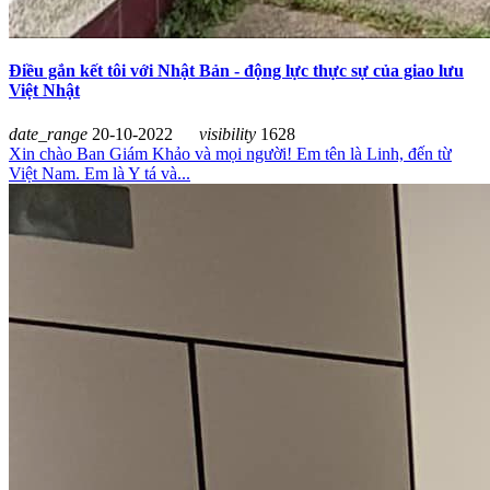
Điều gắn kết tôi với Nhật Bản - động lực thực sự của giao lưu
Việt Nhật
date_range
20-10-2022
visibility
1628
Xin chào Ban Giám Khảo và mọi người! Em tên là Linh, đến từ
Việt Nam. Em là Y tá và...