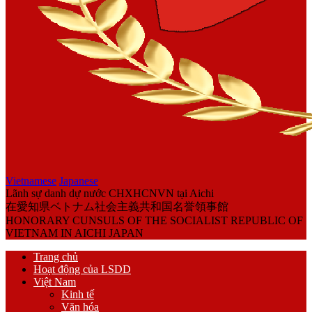
Vietnamese
Japanese
Lãnh sự danh dự nước CHXHCNVN tại Aichi
在愛知県ベトナム社会主義共和国名誉領事館
HONORARY CUNSULS OF THE SOCIALIST REPUBLIC OF
VIETNAM IN AICHI JAPAN
Trang chủ
Hoạt động của LSDD
Việt Nam
Kinh tế
Văn hóa