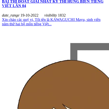
BÀI THI ĐOẠT GIẢI NHẤT KỲ THI HÙNG BIỆN TIẾNG
VIỆT LẦN 04
date_range
19-10-2022
visibility
1832
Xin chào các quý vị. Tôi tên là KAWAGUCHI Mayu, sinh viên
năm thứ hai bộ môn tiếng Việt...