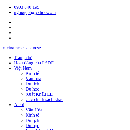
0903 840 195
nghiajcpf@yahoo.com
Vietnamese
Japanese
Trang chủ
Hoạt động của LSDD
Việt Nam
Kinh tế
Văn hóa
Du lịch
Du học
Xuất Khẩu LĐ
Các chính sách khác
Aichi
Văn Hóa
Kinh tế
Du lịch
Du học