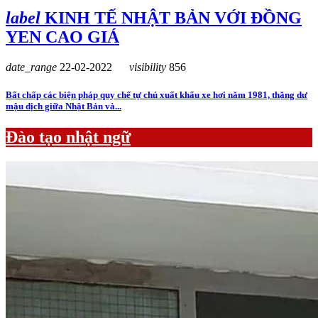
label
KINH TẾ NHẬT BẢN VỚI ĐỒNG
YEN CAO GIÁ
date_range
22-02-2022
visibility
856
Bất chấp các biện pháp quy chế tự chủ xuất khẩu xe hơi năm 1981, thặng dư
mậu dịch giữa Nhật Bản và...
Đào tạo nhật ngữ