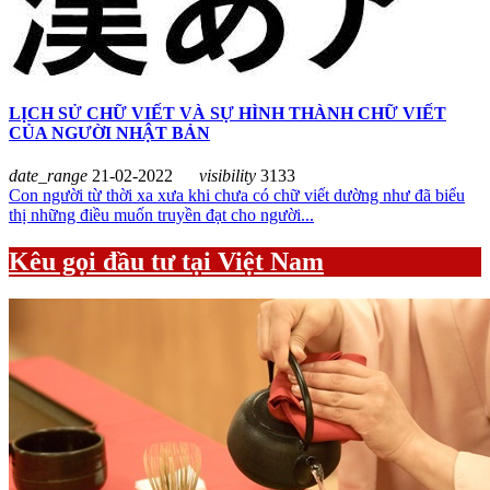
LỊCH SỬ CHỮ VIẾT VÀ SỰ HÌNH THÀNH CHỮ VIẾT
CỦA NGƯỜI NHẬT BẢN
date_range
21-02-2022
visibility
3133
Con người từ thời xa xưa khi chưa có chữ viết dường như đã biểu
thị những điều muốn truyền đạt cho người...
Kêu gọi đầu tư tại Việt Nam