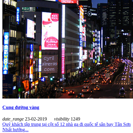
Cung đường vàng
date_range
23-02-2019
visibility
1249
Quý khách tập trung tại cột số 12 nhà ga đi quốc tế sân bay Tân Sơn
Nhất hướng...