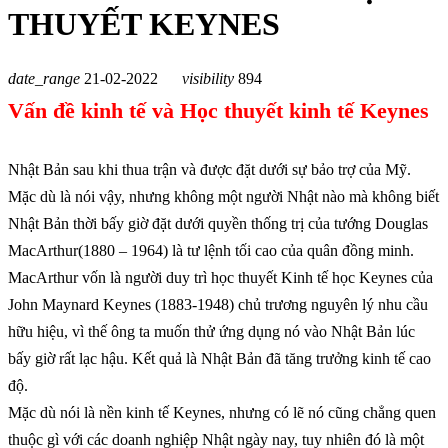
THUYẾT KEYNES
date_range
21-02-2022
visibility
894
Vấn đề kinh tế và Học thuyết kinh tế Keynes
Nhật Bản sau khi thua trận và được đặt dưới sự bảo trợ của Mỹ.
Mặc dù là nói vậy, nhưng không một người Nhật nào mà không biết
Nhật Bản thời bấy giờ đặt dưới quyền thống trị của tướng Douglas
MacArthur(1880 – 1964) là tư lệnh tối cao của quân đồng minh.
MacArthur vốn là người duy trì học thuyết Kinh tế học Keynes của
John Maynard Keynes (1883-1948) chủ trương nguyên lý nhu cầu
hữu hiệu, vì thế ông ta muốn thử ứng dụng nó vào Nhật Bản lúc
bấy giờ rất lạc hậu. Kết quả là Nhật Bản đã tăng trưởng kinh tế cao
độ.
Mặc dù nói là nền kinh tế Keynes, nhưng có lẽ nó cũng chẳng quen
thuộc gì với các doanh nghiệp Nhật ngày nay, tuy nhiên đó là một