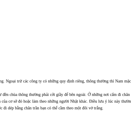
 trọng. Ngoại trừ các công ty có những quy định riêng, thông thường thì Nam m
 đền chùa thông thường phải cởi giầy để bên ngoài. Ở những nơi cấm đi chân tr
ên của cơ sở đó hoặc làm theo những người Nhật khác. Điều lưu ý lúc này thư
ệc đi dép bằng chân trần bạn có thể cầm theo một đôi vớ trắng.