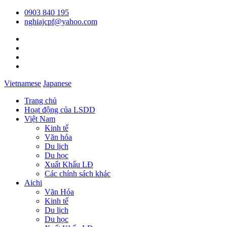
0903 840 195
nghiajcpf@yahoo.com
Vietnamese
Japanese
Trang chủ
Hoạt động của LSDD
Việt Nam
Kinh tế
Văn hóa
Du lịch
Du học
Xuất Khẩu LĐ
Các chính sách khác
Aichi
Văn Hóa
Kinh tế
Du lịch
Du học