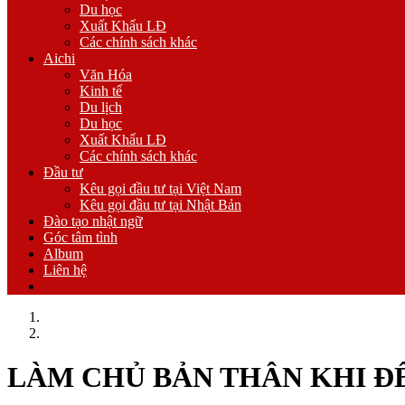
Du học
Xuất Khẩu LĐ
Các chính sách khác
Aichi
Văn Hóa
Kinh tế
Du lịch
Du học
Xuất Khẩu LĐ
Các chính sách khác
Đầu tư
Kêu gọi đầu tư tại Việt Nam
Kêu gọi đầu tư tại Nhật Bản
Đào tạo nhật ngữ
Góc tâm tình
Album
Liên hệ
Trang chủ
Văn Hóa
LÀM CHỦ BẢN THÂN KHI Đ