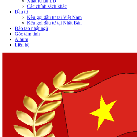
Xuất Khẩu LĐ
Các chính sách khác
Đầu tư
Kêu gọi đầu tư tại Việt Nam
Kêu gọi đầu tư tại Nhật Bản
Đào tạo nhật ngữ
Góc tâm tình
Album
Liên hệ