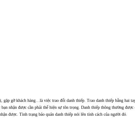
hị, gặp gỡ khách hàng…là việc trao đổi danh thiếp. Trao danh thiếp bằng hai t
c bạn nhận được cần phải thể hiện sự tôn trọng. Danh thiếp thông thường được 
nhận được. Tình trạng bảo quản danh thiếp nói lên tính cách của người đó.