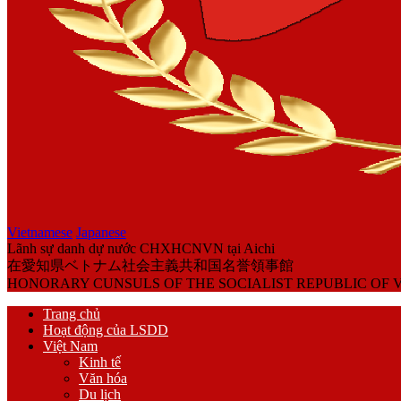
Vietnamese
Japanese
Lãnh sự danh dự nước CHXHCNVN tại Aichi
在愛知県ベトナム社会主義共和国名誉領事館
HONORARY CUNSULS OF THE SOCIALIST REPUBLIC OF V
Trang chủ
Hoạt động của LSDD
Việt Nam
Kinh tế
Văn hóa
Du lịch